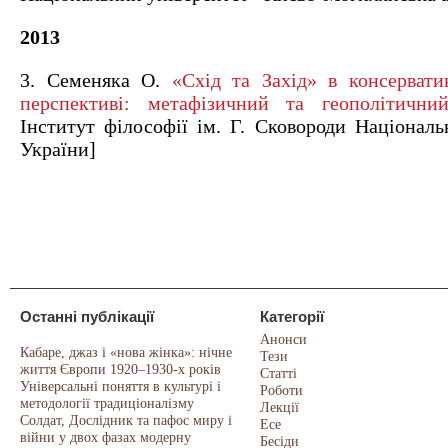
2013
3. Семеняка О.
«Схід та Захід» в консервати
перспективі: метафізичний та геополітични
Інститут філософії ім. Г. Сковороди Національ
України]
Останні публікації
Категорії
Анонси
Кабаре, джаз і «нова жінка»: нічне
Тези
життя Європи 1920–1930-х років
Статті
Універсальні поняття в культурі і
Роботи
методології традиціоналізму
Лекції
Солдат, Дослідник та пафос миру і
Есе
війни у двох фазах модерну
Бесіди