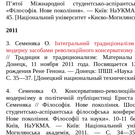
П’ятої Міжнародної студентсько-аспірантсь
«Філософія. Нове покоління». — Київ: НаУКМА
45. [Національний університет «Києво-Могилянс
2011
3. Семеняка О.
Інтегральний традиціоналізм
модерну засобами революційного консерватизму
// Традиция и традиционализм: Материалы 
Донецк, 11 ноября 2011 года. Посвящается 1
рождения Рене Генона. — Донецк: ІПШІ «Наука і
С. 35—37. [Донецкий национальный технический
4. Семеняка О. Консервативно-революційн
модернізму в політичній публіцистиці Ернст
Семеняка // Філософія. Нове покоління. Шос
студентсько-аспірантська філософська конфере
Нове покоління. Філософії та науки». 10-11 бе
Київ, НаУКМА. — Київ: Національний унів
Могилянська академія, 2011. — С. 34—35.