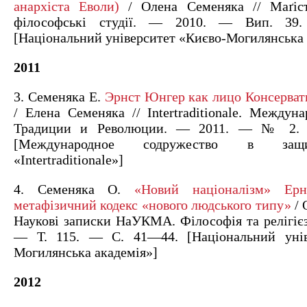
анархіста Еволи)
/ Олена Семеняка // Маґісте
філософські студії. — 2010. — Вип. 3
[Національний університет «Києво-Могилянська 
2011
3. Семеняка Е.
Эрнст Юнгер как лицо Консерва
/ Елена Семеняка // Intertraditionale. Междун
Традиции и Революции. — 2011. — № 2.
[Международное содружество в защ
«Intertraditionale»]
4. Семеняка О.
«Новий націоналізм» Ер
метафізичний кодекс «нового людського типу»
/ 
Наукові записки НаУКМА. Філософія та релігієз
— Т. 115. — С. 41—44. [Національний унів
Могилянська академія»]
2012