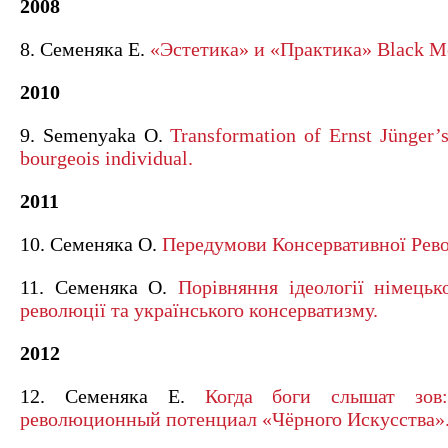
2008
8. Семеняка Е.
«Эстетика» и «Практика» Black Me
2010
9. Semenyaka O.
Transformation of Ernst Jünger’s
bourgeois individual.
2011
10. Семеняка О.
Передумови Консервативної Рево
11. Семеняка О.
Порівняння ідеології німецьк
революції та українського консерватизму.
2012
12. Семеняка Е.
Когда боги слышат зов:
революционный потенциал «Чёрного Искусства»