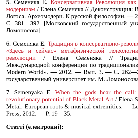
5. Семеняка Е.
Консервативная Революция как
модернизм
/ Елена Семеняка // Деконструкция: 
Логоса. Археомодерн. К русской философии. — 2
С. 381—392. [Московский государственный ун
Ломоносова]
6. Семеняка Е.
Традиция в консервативно-револ
«Здесь и сейчас» метафизической телеологии
революции
/ Елена Семеняка // Традиц
Международной конференции по традиционализм
Modern World». — 2012. — Вып. 3. — С. 262—
государственный университет им. М. Ломоносов
7. Semenyaka E.
When the gods hear the call: 
revolutionary potential of Black Metal Art
/ Elena 
Metal: European roots & musical extremities. — L
Press, 2012. — P. 19—35.
Статті (електронні):