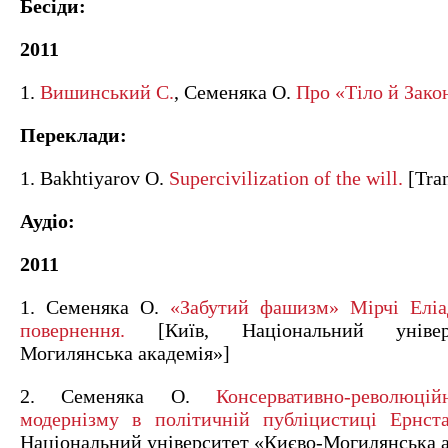
Бесіди:
2011
1.
Вишинський С.
, Семеняка О.
Про «Тіло й Закон
Переклади:
1. Bakhtiyarov O.
Supercivilization of the will.
[Tran
Аудіо:
2011
1. Семеняка О.
«Забутий фашизм» Мірчі Еліа
повернення.
[Київ, Національний універ
Могилянська академія»]
2. Семеняка О.
Консервативно-революці
модернізму в політичній публіцистиці Ернст
Національний університет «Києво-Могилянська а