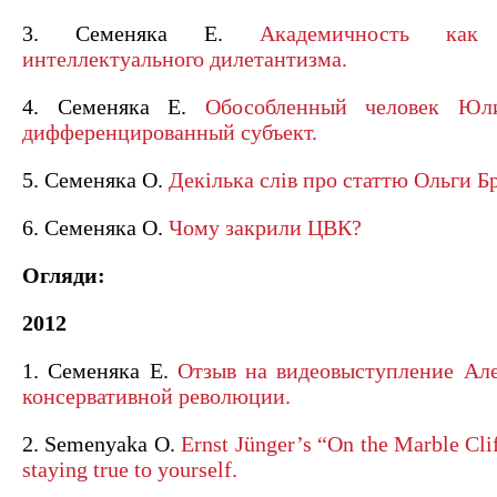
3. Семеняка Е.
Академичность ка
интеллектуального дилетантизма.
4. Семеняка Е.
Обособленный человек Юл
дифференцированный субъект.
5. Семеняка О.
Декілька слів про статтю Ольги Б
6. Семеняка О.
Чому закрили ЦВК?
Огляди:
2012
1. Семеняка Е.
Отзыв на видеовыступление Але
консервативной революции.
2. Semenyaka O.
Ernst Jünger’s “On the Marble Clif
staying true to yourself.