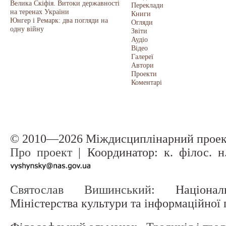
Велика Скіфія. Витоки державності
Переклади
на теренах України
Книги
Юнгер і Ремарк: два погляди на
Огляди
одну війну
Звіти
Аудіо
Відео
Галереї
Автори
Проекти
Коментарі
© 2010—2026 Міждисциплінарний прое
Про проект
| Координатор: к. філос. 
Святослав Вишинський
: Націонал
Міністерства культури та інформаційної