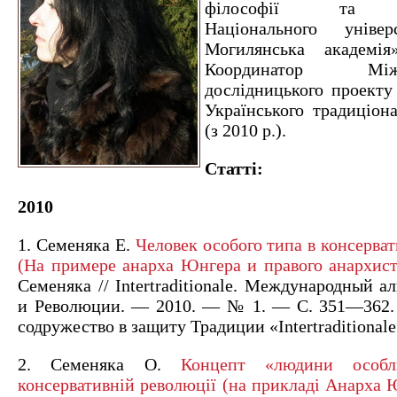
філософії та рел
Національного уніве
Могилянська академі
Координатор Міжди
дослідницького проекту 
Українського традиціон
(з 2010 р.).
Статті:
2010
1. Семеняка Е.
Человек особого типа в консерва
(На примере анарха Юнгера и правого анархис
Семеняка // Intertraditionale. Международный 
и Революции. — 2010. — № 1. — С. 351—362.
содружество в защиту Традиции «Intertraditionale
2. Семеняка О.
Концепт «людини особ
консервативній революції (на прикладі Анарха 