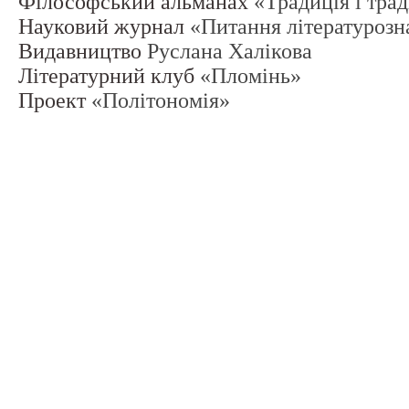
Філософський альманах
«Традиція і тра
Науковий журнал
«Питання літературозн
Видавництво
Руслана Халікова
Літературний клуб
«Пломінь»
Проект
«Політономія»