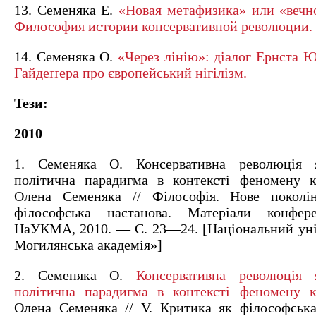
13. Семеняка Е.
«Новая метафизика» или «вечн
Философия истории консервативной революции.
14. Семеняка О.
«Через лінію»: діалог Ернста 
Гайдеґґера про європейський нігілізм.
Тези:
2010
1. Семеняка О. Консервативна революція 
політична парадигма в контексті феномену к
Олена Семеняка // Філософія. Нове поколі
філософська настанова. Матеріали конфер
НаУКМА, 2010. — С. 23—24. [Національний уні
Могилянська академія»]
2. Семеняка О.
Консервативна революція 
політична парадигма в контексті феномену 
Олена Семеняка // V. Критика як філософська