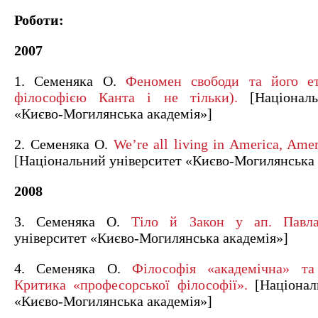
Роботи:
2007
1. Семеняка О.
Феномен свободи та його ет
філософією Канта і не тільки).
[Національ
«Києво-Могилянська академія»]
2. Семеняка О.
We’re all living in America, Amer
[Національний університет «Києво-Могилянська 
2008
3. Семеняка О.
Тіло й Закон у ап. Павла
університет «Києво-Могилянська академія»]
4. Семеняка О.
Філософія «академічна» та
Критика «професорської філософії».
[Націонал
«Києво-Могилянська академія»]