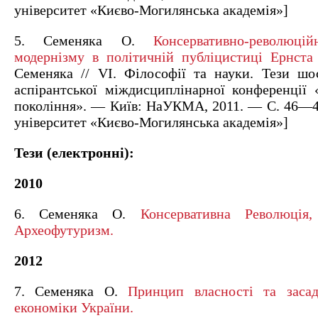
університет «Києво-Могилянська академія»]
5. Семеняка О.
Консервативно-революці
модернізму в політичній публіцистиці Ернст
Семеняка // VI. Філософії та науки. Тези шос
аспірантської міждисциплінарної конференції 
покоління». — Київ: НаУКМА, 2011. — С. 46—4
університет «Києво-Могилянська академія»]
Тези (електронні):
2010
6. Семеняка О.
Консервативна Революція,
Археофутуризм.
2012
7. Семеняка О.
Принцип власності та засад
економіки України.