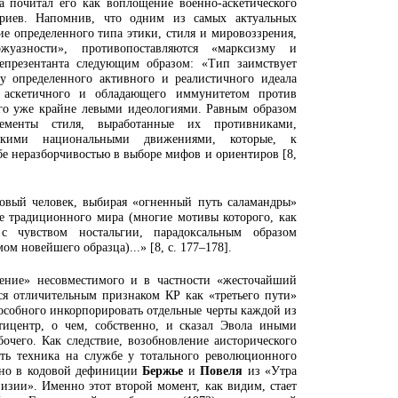
а почитал его как воплощение военно-аскетического
атриев. Напомнив, что одним из самых актуальных
ие определенного типа этики, стиля и мировоззрения,
жуазности», противопоставляются «марксизму и
епрезентанта следующим образом: «Тип заимствует
у определенного активного и реалистичного идеала
, аскетичного и обладающего иммунитетом против
ого уже крайне левыми идеологиями. Равным образом
ементы стиля, выработанные их противниками,
ескими национальными движениями, которые, к
бе неразборчивостью в выборе мифов и ориентиров [8,
овый человек, выбирая «огненный путь саламандры»
дие традиционного мира (многие мотивы которого, как
 чувством ностальгии, парадоксальным образом
 новейшего образца)...» [8, с. 177–178].
ение» несовместимого и в частности «жесточайший
ся отличительным признаком КР как «третьего пути»
особного инкорпорировать отдельные черты каждой из
тицентр, о чем, собственно, и сказал Эвола иными
бочего. Как следствие, возобновление аисторического
ть техника на службе у тотального революционного
ано в кодовой дефиниции
Бержье
и
Повеля
из «Утра
изии». Именно этот второй момент, как видим, стает