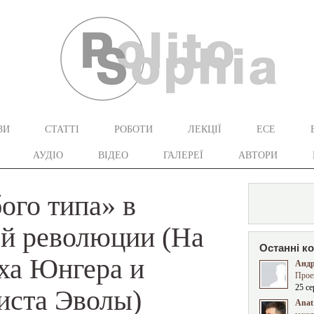
ЗИ
СТАТТІ
РОБОТИ
ЛЕКЦІЇ
ЕСЕ
АУДІО
ВІДЕО
ГАЛЕРЕЇ
АВТОРИ
ого типа» в
ой революции (На
Останні к
ха Юнгера и
Андр
Прое
25 се
иста Эволы)
Anat 