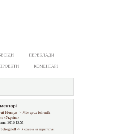
БЕСІДИ
ПЕРЕКЛАДИ
ПРОЕКТИ
КОМЕНТАРІ
оментарі
ей Ильчук
-> Між двох імітацій.
кт «Україна»
рпня 2016 13:51
Schegoleff
-> Украина на перепутье: