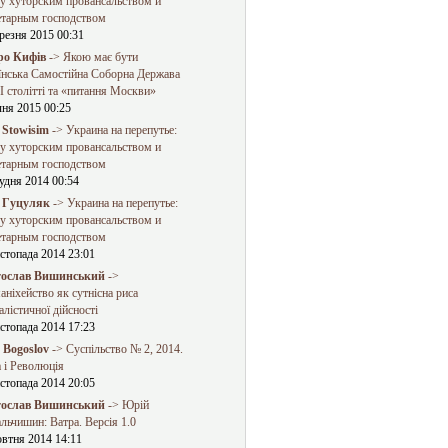
у хуторским провансальством и
етарным господством
резня 2015 00:31
о Кифів
-> Якою має бути
їнська Самостійна Соборна Держава
 столітті та «питання Москви»
чня 2015 00:25
 Stowisim
-> Украина на перепутье:
у хуторским провансальством и
етарным господством
удня 2014 00:54
 Гуцуляк
-> Украина на перепутье:
у хуторским провансальством и
етарным господством
стопада 2014 23:01
ослав Вишинський
->
ніхейство як сутнісна риса
алістичної дійсності
стопада 2014 17:23
a Bogoslov
-> Суспільство № 2, 2014.
 і Революція
стопада 2014 20:05
ослав Вишинський
-> Юрій
льчишин: Ватра. Версія 1.0
овтня 2014 14:11