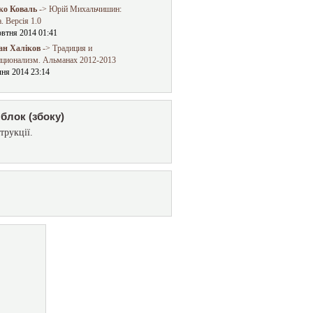
о Коваль
-> Юрій Михальчишин:
. Версія 1.0
овтня 2014 01:41
ан Халіков
-> Традиция и
иционализм. Альманах 2012-2013
чня 2014 23:14
блок (збоку)
трукції.