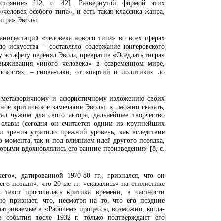
стояние» [12, с. 42]. Развернутой формой этих
человек особого типа», и есть такая классика жанра,
игра» Эволы.
анифестаций «человека нового типа» во всех сферах
о искусства – составляло содержание юнгеровского
у эстафету перенял Эвола, превратив «Оседлать тигра»
выживания «иного человека» в современном мире,
скостях, – снова-таки, от «партий и политики» до
е метафоричному и афористичному изложению своих
дное критическое замечание Эволы: «...можно сказать,
ал чужим для свого автора, дальнейшее творчество
 славы (сегодня он считается одним из крупнейших
и зрения утратило прежний уровень, как вследствие
о момента, так и под влиянием идей другого порядка,
орыми вдохновлялись его ранние произведения» [8, с.
го», датированной 1970-80 гг., признался, что он
его позади», что 20-ые гг. «сказались» на стилистике
 текст просочилась критика времени, в частности
но признает, что, несмотря на то, что его поздние
атриваемые в «Рабочем» процессы, возможно, когда-
е события после 1932 г. только подтверждают его