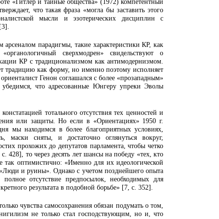
боте «Гитлер и тайные общества» (1972) компетентный
верждает, что такая фраза «могла бы заставить этого
оналистской мысли и эзотерических дисциплин с
3].
м арсеналом парадигмы, такие характеристики КР, как
«органологичный сверхмодрен» свидельствуют о
кации КР с традиционализмом как антимодернизмом.
т традицию как форму, но именно поэтому исполняет
м ориенталист Генон соглашался с более «прозападным»
 убедимся, что адресованные Юнгеру упреки Эволы
 констатацией тотального отсутствия тех ценностей и
ения или защиты. Но если в «Ориентациях» 1950 г.
дня мы находимся в более благоприятных условиях,
ь, маски сняты, и достаточно оглянуться вокруг,
ростих прохожих до депутатов парламента, чтобы четко
с. 428], то через десять лет шансы на победу «тех, кто
е так оптимистично: «Именно для их идеологической
«Люди и руины». Однако с учетом позднейшего опыта
 полное отсутствие предпосылок, необходимых для
ретного результата в подобной борьбе» [7, с. 352].
только чувства самосохранения обязан подумать о том,
 нигилизм не только стал господствующим, но и, что