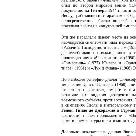
итальянского барона «Фашизм: критика
опыт во второй мировой войне (Юн
покушению на
Гитлера
1944 г., хотя 
Эволу, работающего с архивами СС,
непосредственно в битвах он не был 
пожелали выйти из «внутренней эмигр
Эти же параллели имеют место на кон
наблюдается симптоматичный переход о
«Рабочий. Господство и гештальт» (19
до «учебников по выживанию» в со
произведениями «Через линию» (1950),
«Оймесвиль» (1977) Юнгера и «Ориен
тигра» (1961) и «Лук и булава» (1968) 
Но наиболее рельефно диалог философо
творчестве Эрнста Юнгера» (1960), гд
итальянского читателя, вместе с т
различие их видения деструктивны
возможного субъекта противостояния. 
в симпатиях Эволы к интегральному т
Генон
,
Гвидо де Джорджио
и
Герман
частности, нашел продолжение в «Во
наметившем контуры политизации трад
Довольно показательна данная Эволо