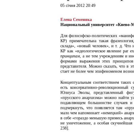
05 січня 2012 20:49
Елена Семеняка
Национальный университет «Киево-М
Для философско-политических «манифес
КР) примечательна такая фразеология
склада», «новый человек», и т. д. Что
КР как «идеологическое явление par exc
принципам
, а не тем учреждениям и и
формами выражения этих принципов 
представителя. Можно сказать, что в 
стает не более чем эпифеноменом возни
Концептуальным соответствием таких с
есть консервативно-революционный 
Юлиуса Эволы, представленный фигу
«прусского анархизма» можно найти уж
подавляющем большинстве случаев и
подчеркнуть, что появляется там «п
мало чем напоминает «немецкий» анарх
в себе «гораздо меньшую примесь анарх
не уничтожение, а особая скучнейшая 
238].