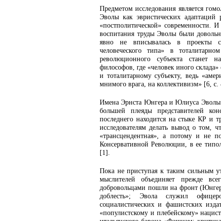
Предметом исследования является гомо
Эволы как эвристических адаптаций 
«постполитической» современности. И 
воспитания труды Эволы были доволь
явно не вписывалась в проекты 
человеческого типа» в тоталитарном
революционного субъекта станет н
философов, где «человек иного склада» 
и тоталитарному субъекту, ведь «амер
мнимого врага, на коллективизм» [6, с. 
Имена Эрнста Юнгера и Юлиуса Эволы в
большей плеяды представителей кон
последнего находится на стыке КР и т
исследователям делать вывод о том, ч
«трансцендентная», а потому и не п
Консервативной Революции, в ее типол
[1].
Пока не приступая к таким сильным ут
мыслителей объединяет прежде вс
добровольцами пошли на фронт (Юнгер
доблесть»; Эвола служил офицер
социалистических и фашистских издат
«популистскому и плебейскому» нацист