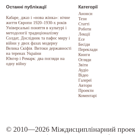
Останні публікації
Категорії
Анонси
Кабаре, джаз і «нова жінка»: нічне
Тези
життя Європи 1920–1930-х років
Статті
Універсальні поняття в культурі і
Роботи
методології традиціоналізму
Лекції
Солдат, Дослідник та пафос миру і
Есе
війни у двох фазах модерну
Бесіди
Велика Скіфія. Витоки державності
Переклади
на теренах України
Книги
Юнгер і Ремарк: два погляди на
Огляди
одну війну
Звіти
Аудіо
Відео
Галереї
Автори
Проекти
Коментарі
© 2010—2026 Міждисциплінарний прое