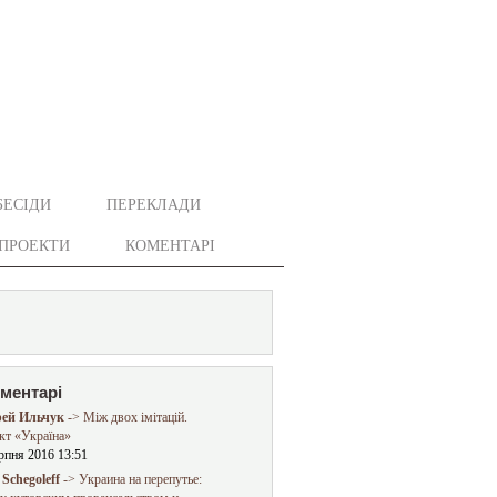
БЕСІДИ
ПЕРЕКЛАДИ
ПРОЕКТИ
КОМЕНТАРІ
оментарі
ей Ильчук
-> Між двох імітацій.
кт «Україна»
рпня 2016 13:51
Schegoleff
-> Украина на перепутье: