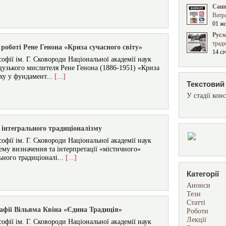
Сашк
Ватра
01 ж
Русл
трад
оботі Рене Генона «Криза сучасного світу»
14 сі
фії ім. Г. Сковороди Національної академії наук
цузького мислителя Рене Генона (1886-1951) «Криза
ху у фундамент...
[...]
Текстовий 
У стадії конс
 інтегрального традиціоналізму
фії ім. Г. Сковороди Національної академії наук
ему визначення та інтерпретації «містичного»
ьного традиціоналі...
[...]
Категорії
Анонси
Тези
Статті
афії Вільяма Квіна «Єдина Традиція»
Роботи
Лекції
фії ім. Г. Сковороди Національної академії наук