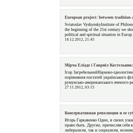
European project: between tradition 
Sviatoslav VyshynskyInstitute of Philos
the beginning of the 21st century we sho
political and spiritual situation in Europ
16.12.2012, 21:45
Мірча Еліаде і Гавриїл Костельник
Ігор ЗагребельнийНауково-ідеологічн
порівняння постатей українського філ
румунсько-американського вченого-рел
27.11.2012, 03:15
Консервативная революция и ее су
Игорь Гаркавенко Одни, в своих узк
право быть. Другие, причисляя себя к
либерализм, так и социализм, возник