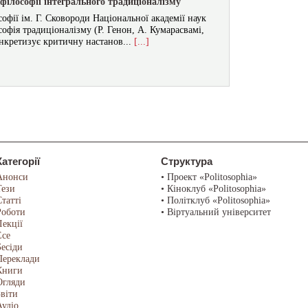
філософії інтегрального традиціоналізму
фії ім. Г. Сковороди Національної академії наук
софія традиціоналізму (Р. Генон, А. Кумарасвамі,
нкретизує критичну настанов...
[...]
Категорії
Структура
Анонси
• Проект «Politosophia»
Тези
• Кіноклуб «Politosophia»
Статті
• Політклуб «Politosophia»
Роботи
• Віртуальний університет
Лекції
Есе
Бесіди
Переклади
Книги
Огляди
Звіти
Аудіо