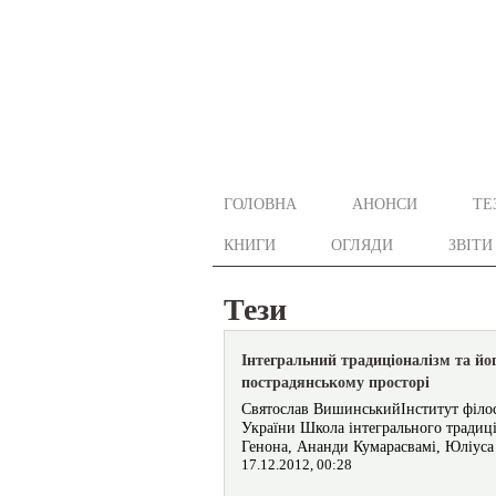
ГОЛОВНА
АНОНСИ
ТЕ
КНИГИ
ОГЛЯДИ
ЗВІТИ
Тези
Інтегральний традиціоналізм та йо
пострадянському просторі
Святослав ВишинськийІнститут філосо
України Школа інтегрального традиці
Генона, Ананди Кумарасвамі, Юліуса
17.12.2012, 00:28