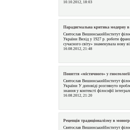
10.10.2012, 18:03
Парадигмальна критика модерну в р
Святослав ВишинськийІнститут філосо
України Вихід у 1927 р. роботи фран
сучасного світу» знаменувала нову ві
16.08.2012, 21:48
Поняття «містичного» у гносеології
Святослав ВишинськийІнститут філосо
України У доповіді розглянуто пробл
знання у контексті філософії інтеграл
16.08.2012, 21:20
Рецепція традиціоналізму в моногр
Святослав ВишинськийІнститут філосо