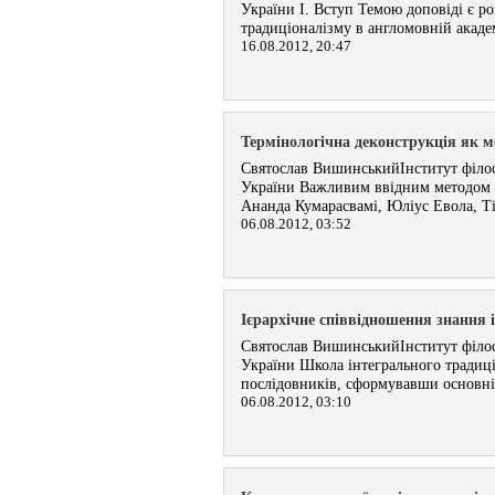
України I. Вступ Темою доповіді є р
традиціоналізму в англомовній академ
16.08.2012, 20:47
Термінологічна деконструкція як м
Святослав ВишинськийІнститут філосо
України Важливим ввідним методом ш
Ананда Кумарасвамі, Юліус Евола, Ті
06.08.2012, 03:52
Ієрархічне співвідношення знання і
Святослав ВишинськийІнститут філосо
України Школа інтегрального традиці
послідовників, сформувавши основні
06.08.2012, 03:10