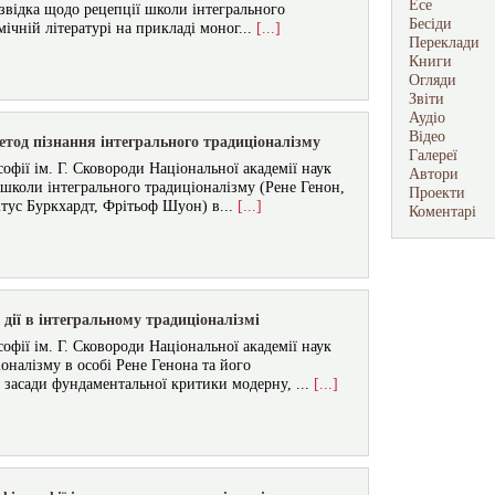
Есе
озвідка щодо рецепції школи інтегрального
Бесіди
ічній літературі на прикладі моног...
[...]
Переклади
Книги
Огляди
Звіти
Аудіо
Відео
етод пізнання інтегрального традиціоналізму
Галереї
фії ім. Г. Сковороди Національної академії наук
Автори
коли інтегрального традиціоналізму (Рене Генон,
Проекти
тус Буркхардт, Фрітьоф Шуон) в...
[...]
Коментарі
 дії в інтегральному традиціоналізмі
фії ім. Г. Сковороди Національної академії наук
оналізму в особі Рене Генона та його
 засади фундаментальної критики модерну, ...
[...]