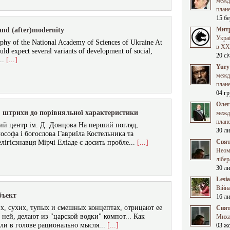
межд
план
15 бе
Митр
and (after)modernity
Укра
ophy of the National Academy of Sciences of Ukraine At
в XXI
uld expect several variants of development of social,
20 сі
...
[...]
Yury
межд
план
04 гр
Олег
: штрихи до порівняльної характеристики
межд
план
ий центр ім. Д. Донцова На перший погляд,
30 ли
ософа і богослова Гавриїла Костельника та
Свят
ігієзнавця Мірчі Еліаде є досить пробле...
[...]
Неома
лібер
30 ли
Lesi
Війна
бъект
16 ли
их, сухих, тупых и смешных концептах, отрицают ее
Свят
 ней, делают из "царской водки" компот... Как
Миха
ли в голове рационально мысля...
[...]
03 ж