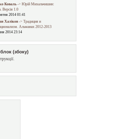
о Коваль
-> Юрій Михальчишин:
. Версія 1.0
овтня 2014 01:41
ан Халіков
-> Традиция и
иционализм. Альманах 2012-2013
чня 2014 23:14
блок (збоку)
трукції.