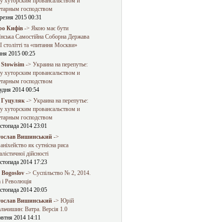
у хуторским провансальством и
етарным господством
резня 2015 00:31
о Кифів
-> Якою має бути
їнська Самостійна Соборна Держава
 столітті та «питання Москви»
чня 2015 00:25
 Stowisim
-> Украина на перепутье:
у хуторским провансальством и
етарным господством
удня 2014 00:54
 Гуцуляк
-> Украина на перепутье:
у хуторским провансальством и
етарным господством
стопада 2014 23:01
ослав Вишинський
->
ніхейство як сутнісна риса
алістичної дійсності
стопада 2014 17:23
a Bogoslov
-> Суспільство № 2, 2014.
 і Революція
стопада 2014 20:05
ослав Вишинський
-> Юрій
льчишин: Ватра. Версія 1.0
овтня 2014 14:11