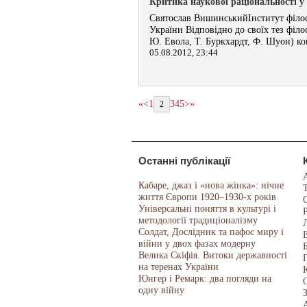
Критика наукової раціональності у 
Святослав ВишинськийІнститут філосо
України Відповідно до своїх тез філо
Ю. Евола, Т. Буркхардт, Ф. Шуон) ко
05.08.2012, 23:44
«
<
1
3
4
5
>
»
2
Останні публікації
Кабаре, джаз і «нова жінка»: нічне
життя Європи 1920–1930-х років
Універсальні поняття в культурі і
методології традиціоналізму
Солдат, Дослідник та пафос миру і
війни у двох фазах модерну
Велика Скіфія. Витоки державності
на теренах України
Юнгер і Ремарк: два погляди на
одну війну