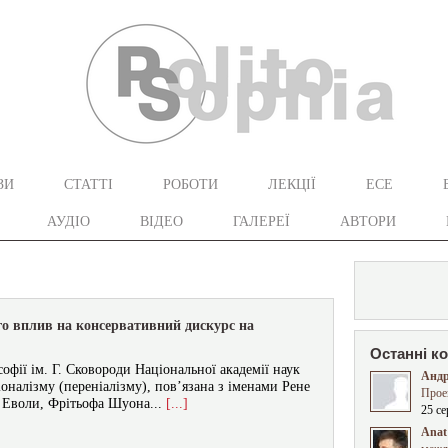
ЗИ
СТАТТІ
РОБОТИ
ЛЕКЦІЇ
ЕСЕ
АУДІО
ВІДЕО
ГАЛЕРЕЇ
АВТОРИ
го вплив на консервативний дискурс на
Останні к
фії ім. Г. Сковороди Національної академії наук
Андр
оналізму (переніалізму), пов’язана з іменами Рене
Прое
 Еволи, Фрітьофа Шуона...
[...]
25 се
Anat 