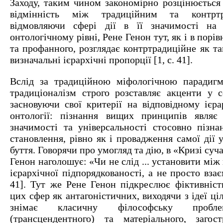
Заходу, таким чином закономірно розцінюється
відмінність між традиційним та контрт
відмовляючи сфері дії в її значимості на 
онтологічному рівні, Рене Генон тут, як і в порі
та профанного, розглядає контртрадиційне як т
визначальні ієрархічні пропорції [1, с. 41].
Вслід за традиційною міфологічною парадигм
традиціоналізм строго розставляє акценти у сф
засновуючи свої критерії на відповідному ієра
онтології: пізнання вищих принципів явля
значимості та універсальності стосовно пізнан
становлення, рівно як і провадження самої дії 
буття. Говорячи про умогляд та дію, в «Кризі суч
Генон наголошує: «Чи не слід ... установити мі
ієрархічної підпорядкованості, а не просто взає
41]. Тут же Рене Генон підкреслює фіктивніст
цих сфер як антагоністичних, виходячи з ідеї ці
знімає класичну філософську пробле
(трансцендентного) та матеріального, заго