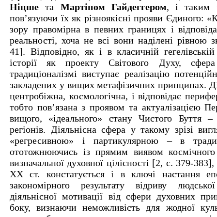
Ніцше
та
Мартіном Гайдеггером
, і таким 
пов’язуючи їх як різноякісні прояви Єдиного: «
зору правомірна в певних границях і відповід
реальності, хоча не всі вони наділені рівною з
41]. Відповідно, як і в класичній гегелівській
історії як проекту Світового Духу, сфер
традиціоналізмі виступає реалізацію потенцій
закладених у вищих метафізичних принципах. Ді
центробіжна, космологічна, і відповідає перифер
тобто пов’язана з проявом та актуалізацією П
вищого, «ідеального» стану Чистого Буття –
регіонів. Діяльнісна сфера у такому зрізі виг
«регресивною» і партикулярною – в тради
ототожнюючись із прямим виявом космічного 
визначальної духовної цілісності [2, с. 379-383],
XX ст. констатується і в ключі настання еп
закономірного результату відриву людсько
діяльнісної мотивації від сфери духовних при
боку, визнаючи неможливість для жодної кул