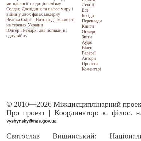
методології традиціоналізму
Лекції
Солдат, Дослідник та пафос миру і
Есе
війни у двох фазах модерну
Бесіди
Велика Скіфія. Витоки державності
Переклади
на теренах України
Книги
Юнгер і Ремарк: два погляди на
Огляди
одну війну
Звіти
Аудіо
Відео
Галереї
Автори
Проекти
Коментарі
© 2010—2026 Міждисциплінарний прое
Про проект
| Координатор: к. філос. 
Святослав Вишинський
: Націонал