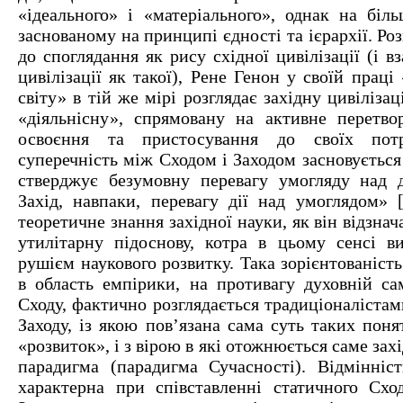
«ідеального» і «матеріального», однак на біль
заснованому на принципі єдності та ієрархії. Р
до споглядання як рису східної цивілізації (і в
цивілізації як такої), Рене Генон у своїй праці
світу» в тій же мірі розглядає західну цивіліза
«діяльнісну», спрямовану на активне перетвор
освоєння та пристосування до своїх потр
суперечність між Сходом і Заходом засновується
стверджує безумовну перевагу умогляду над 
Захід, навпаки, перевагу дії над умоглядом» [
теоретичне знання західної науки, як він відзна
утилітарну підоснову, котра в цьому сенсі в
рушієм наукового розвитку. Така зорієнтованість
в область емпірики, на противагу духовній са
Сходу, фактично розглядається традиціоналістам
Заходу, із якою пов’язана сама суть таких поня
«розвиток», і з вірою в які отожнюється саме зах
парадигма (парадигма Сучасності). Відмінніст
характерна при співставленні статичного Схо