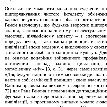
Оскільки не може йти мови про судження ни
підпорядкування чистого інтелекту обмеже
характеризують пізнання в області онтологічно
Генон наголошує, що будь-яке зворотнє підпоря
знання, заснованого на чистому інтелектуальном
умогляді, діяльнісному аспекту – є спотворе
порядку речей, і така зміна пропорцій, властив
цивілізації епохи модерну, є виключною у своєм
з цілісного ансамблю традиційних культур. Для
це означає воцаріння войовничого профанізму
остаточний занепад західної цивілізації,
метафізичну «ніч» [3, с. 31] через самоізоляцію
«Дія, будучи плинною і тимчасовою модифікаціє
нести в собі самій свій принцип і свою власну пр
Єдиним правильним виходом з «европейського нігі
72] для Рене Генона є повернення до традиційни
фундаментальне переосмислення парадигмальни
цивілізації, в противному випадку колапс людс