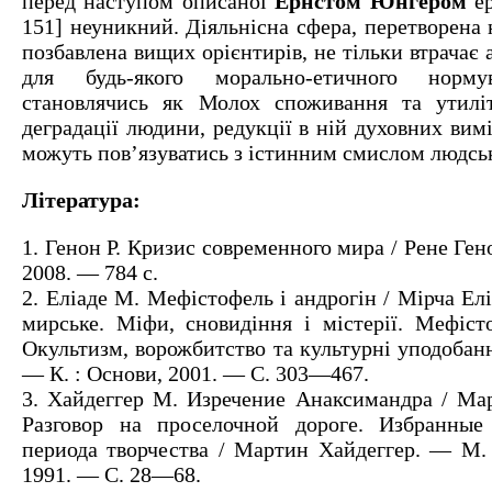
перед наступом описаної
Ернстом Юнгером
ер
151] неуникний. Діяльнісна сфера, перетворена н
позбавлена вищих орієнтирів, не тільки втрачає
для будь-якого морально-етичного норм
становлячись як Молох споживання та утиліт
деградації людини, редукції в ній духовних вимі
можуть пов’язуватись з істинним смислом людсько
Література:
1. Генон Р. Кризис современного мира / Рене Ген
2008. — 784 с.
2. Еліаде М. Мефістофель і андрогін / Мірча Елі
мирське. Міфи, сновидіння і містерії. Мефісто
Окультизм, ворожбитство та культурні уподобанн
— К. : Основи, 2001. — С. 303—467.
3. Хайдеггер М. Изречение Анаксимандра / Мар
Разговор на проселочной дороге. Избранные 
периода творчества / Мартин Хайдеггер. — М.
1991. — С. 28—68.