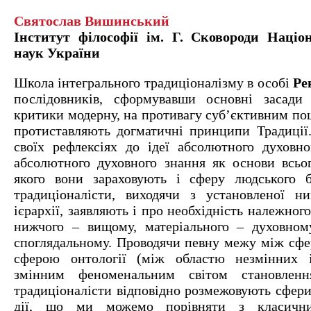
Святослав Вишинський
Інститут філософії ім. Г. Сковороди Націон
наук України
Школа інтегрального традиціоналізму в особі
Ре
послідовників, сформувавши основні засади 
критики модерну, на противагу суб’єктивним по
протиставляють догматичні принципи Традиції
своїх рефлексіях до ідеї абсолютного духовно
абсолютного духовного знання як основи всьог
якого вони зараховують і сферу людського б
традиціоналісти, виходячи з установленої ни
ієрархії, заявляють і про необхідність належног
нижчого – вищому, матеріального – духовному
споглядальному. Проводячи певну межу між сфе
сферою онтології (між областю незмінних і
змінним феноменальним світом становленн
традиціоналісти відповідно розмежовують сфери
дії, що ми можемо порівняти з класични