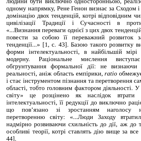
людини бути виключно односторонньою, реаліз
одному напрямку, Рене Генон визнає за Сходом і
домінацію двох тенденцій, котрі відповідним ч
цивілізації Традиції і Сучасності в прот
«...Визнання переваги однієї з цих двох тенденц
повести за собою її переважний розвиток з
тенденції...» [1, с. 43]. Базою такого розвитку 
форми інтелектуальності, в найбільшій мірі
модерну. Раціональне мислення виступ
обгрунтування формальної дії: не визнаючи 
реальності, аніж область емпірики,
ratio
обмежує
і стає інструментом пізнання та перетворення са
області, тобто головним фактором діяльності. У
світу» це розцінено як наслідок втрати 
інтелектуальності, її редукції до виключно раці
що пов’язано зі зростанням наголосу 
перетворенню світу: «...Люди Заходу втратил
надмірно розвиваючи схильність до дії, аж до 
особливі теорії, котрі ставлять дію вище за все і
44].