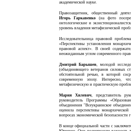
академической науке.
Правозащитник, общественный деяте
Игорь Гаркавенко
(на фото посеред
онтологические и экзистенционалистс
уровень владения метафизической проб
Исследовательница правовой пробле
«Перспективы установления монархич
правовой аспект». В своей содержат
неожиданным углом современного прав
Дмитрий Барышев
, молодой исслед
(объединяющего ветеранов силовых с
обстоятельной речью, в которой сос
современную эпоху. Интересно, ч
метафизическую и практическую пробл
Мария Хилевич
, представитель ру
руководитель Программы «Образован
объединения "Всеукраинское объединен
оценила перспективы монархической 
вопросах экономической безопасности г
В конце официальной части с заключи
Юрченко. Они подчеркнули важность то