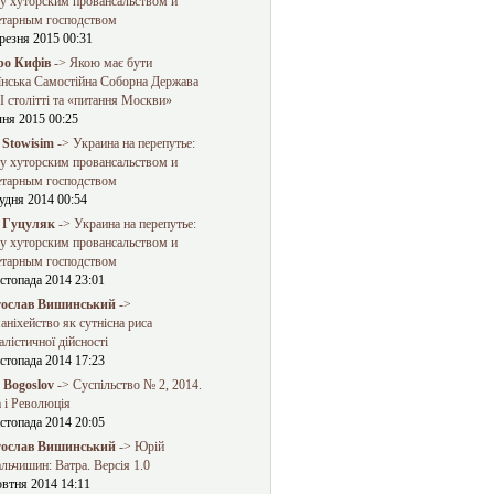
у хуторским провансальством и
етарным господством
резня 2015 00:31
о Кифів
-> Якою має бути
їнська Самостійна Соборна Держава
 столітті та «питання Москви»
чня 2015 00:25
 Stowisim
-> Украина на перепутье:
у хуторским провансальством и
етарным господством
удня 2014 00:54
 Гуцуляк
-> Украина на перепутье:
у хуторским провансальством и
етарным господством
стопада 2014 23:01
ослав Вишинський
->
ніхейство як сутнісна риса
алістичної дійсності
стопада 2014 17:23
a Bogoslov
-> Суспільство № 2, 2014.
 і Революція
стопада 2014 20:05
ослав Вишинський
-> Юрій
льчишин: Ватра. Версія 1.0
овтня 2014 14:11