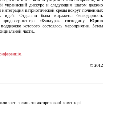
вый украинский дискурс и следующим шагом должно
 и интеграция патриотической среды вокруг почвенных
ых идей. Отдельно была выражена благодарность
е продюсер-центра «Культура» господину
Юрию
поддержке которого состоялось мероприятие. Затем
ициальной части...
онференція.
© 2012
жливості залишати авторизовані коментарі.