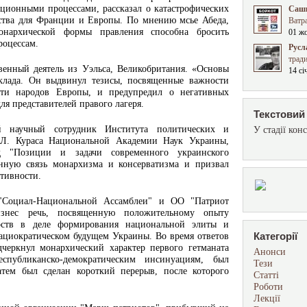
ационными процессами, рассказал о катастрофических
Сашк
дства для Франции и Европы. По мнению мсье Абеда,
Ватра
онархической формы правления способна бросить
01 ж
оцессам.
Русл
трад
твенный деятель из Уэльса, Великобритания. «Основы
14 сі
оклада. Он выдвинул тезисы, посвященные важности
сти народов Европы, и предупредил о негативных
ля представителей правого лагеря.
Текстовий 
й научный сотрудник Института политических и
У стадії конс
 Л. Кураса Национальной Академии Наук Украины,
 "Позиции и задачи современного украинского
инную связь монархизма и консерватизма и призвал
ктивности.
 "Социал-Национальной Ассамблеи" и ОО "Патриот
нес речь, посвященную положительному опыту
рств в деле формирования национальной элиты и
Категорії
ациократическом будущем Украины. Во время ответов
черкнул монархический характер первого гетманата
Анонси
спубликанско-демократическим инсинуациям, был
Тези
тем был сделан короткий перерыв, после которого
Статті
Роботи
Лекції