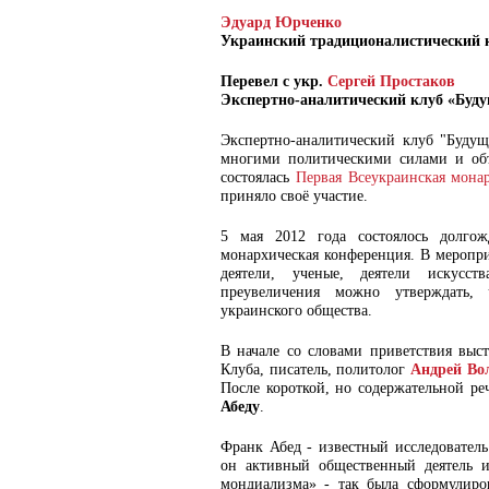
Эдуард Юрченко
Украинский традиционалистический 
Перевел с укр.
Сергей Простаков
Экспертно-аналитический клуб «Буду
Экспертно-аналитический клуб "Будущ
многими политическими силами и об
состоялась
Первая Всеукраинская мона
приняло своё участие.
5 мая 2012 года состоялось долгож
монархическая конференция. В меропр
деятели, ученые, деятели искусст
преувеличения можно утверждать, 
украинского общества.
В начале со словами приветствия выс
Клуба, писатель, политолог
Андрей Во
После короткой, но содержательной р
Абеду
.
Франк Абед - известный исследователь
он активный общественный деятель и
мондиализма» - так была сформулиро