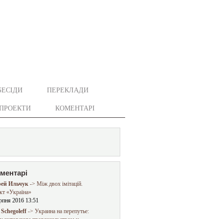
БЕСІДИ
ПЕРЕКЛАДИ
ПРОЕКТИ
КОМЕНТАРІ
оментарі
ей Ильчук
-> Між двох імітацій.
кт «Україна»
рпня 2016 13:51
Schegoleff
-> Украина на перепутье: