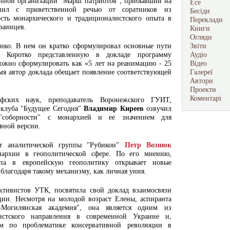
енной организации "Марш патриотов", прибывший на
Есе
пил с приветственной речью от соратников из
Бесіди
ть монархического и традиционалистского опыта в
Переклади
раинцев.
Книги
Огляди
ко. В нем он кратко сформулировал основные пути
Звіти
. Коротко представленную в докладе программу
Аудіо
ожно сформулировать как «5 лет на реанимацию - 25
Відео
мя автор доклада обещает появление соответствующей
Галереї
Автори
Проекти
Коментарі
фских наук, преподаватель Воронежского ГУИТ,
 клуба "Будущее Сегодня"
Владимир Киреев
озвучил
"соборности" с монархией и ее значением для
вной версии.
рт аналитической группы "Рубикон"
Петр Вознюк
нархии в геополитической сфере. По его мнению,
ипа в европейскую геополитику открывает новые
 благодаря такому механизму, как личная уния.
ктивистов УТК, посвятила свой доклад взаимосвязи
ии. Несмотря на молодой возраст Елены, аспиранта
-Могилянская академия", она является одним из
истского направления в современной Украине и,
ом по проблематике консервативной революции в