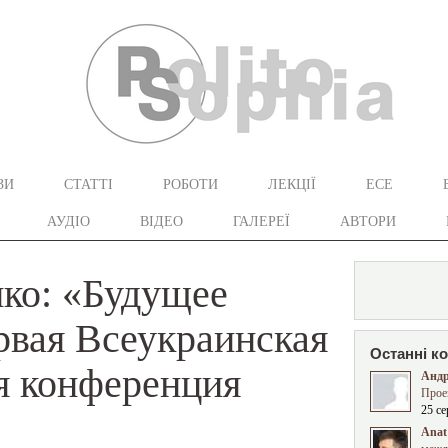
ЗИ
СТАТТІ
РОБОТИ
ЛЕКЦІЇ
ЕСЕ
АУДІО
ВІДЕО
ГАЛЕРЕЇ
АВТОРИ
ко: «Будущее
рвая Всеукраинская
Останні к
я конференция
Андр
Прое
25 се
Anat 