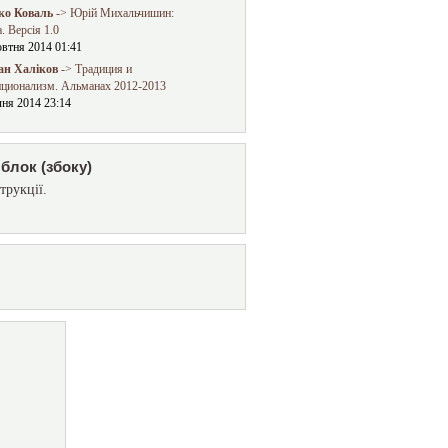
о Коваль
-> Юрій Михальчишин:
. Версія 1.0
овтня 2014 01:41
ан Халіков
-> Традиция и
иционализм. Альманах 2012-2013
чня 2014 23:14
блок (збоку)
трукції.