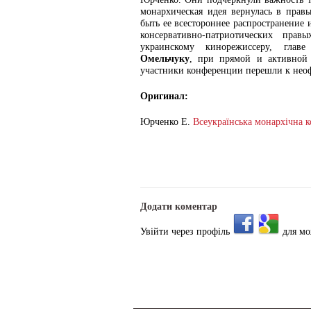
монархическая идея вернулась в пра
быть ее всестороннее распространение
консервативно-патриотических прав
украинскому кинорежиссеру, глав
Омельчуку
, при прямой и активной 
участники конференции перешли к неоф
Оригинал:
Юрченко Е.
Всеукраїнська монархічна к
Додати коментар
Увійти через профіль
для мо