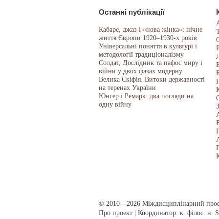
Останні публікації
Кабаре, джаз і «нова жінка»: нічне
життя Європи 1920–1930-х років
Універсальні поняття в культурі і
методології традиціоналізму
Солдат, Дослідник та пафос миру і
війни у двох фазах модерну
Велика Скіфія. Витоки державності
на теренах України
Юнгер і Ремарк: два погляди на
одну війну
© 2010—2026 Міждисциплінарний про
Про проект
| Координатор: к. філос. н.
S