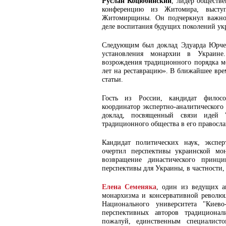
Руслан Коцюбинский
, лидер обществ
конференцию из Житомира, высту
Житомирщины. Он подчеркнул важнос
деле воспитания будущих поколений ук
Следующим был доклад Эдуарда Юрчен
установления монархии в Украине
возрождения традиционного порядка м
лет на реставрацию». В ближайшее вре
статьи.
Гость из России, кандидат филосо
координатор экспертно-аналитического
доклад, посвященный связи идей 
традиционного общества в его правосла
Кандидат политических наук, экспе
очертил перспективы украинской мо
возвращение династического принц
перспективы для Украины, в частности,
Елена Семеняка
, один из ведущих а
монархизма и консервативной революц
Национального университета "Киево
перспективных авторов традиционал
пожалуй, единственным специалист