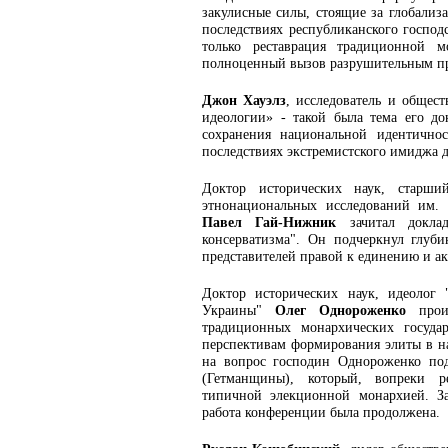
закулисные силы, стоящие за глобализ
последствиях республиканского госпо
только реставрация традиционной м
полноценный вызов разрушительным пр
Джон Хауэлз
, исследователь и общес
идеологии» - такой была тема его д
сохранения национальной идентично
последствиях экстремистского имиджа д
Доктор исторических наук, старши
этнонациональных исследований им.
Павел Гай-Нижник
зачитал доклад
консерватизма". Он подчеркнул глуб
представителей правой к единению и а
Доктор исторических наук, идеолог
Украины"
Олег Однороженко
произ
традиционных монархических госуда
перспективам формирования элиты в н
на вопрос господин Однороженко под
(Гетманщины), который, вопреки ре
типичной элекционной монархией. За
работа конференции была продолжена.