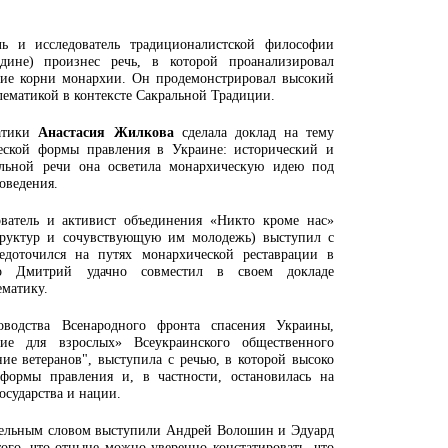
ль и исследователь традиционалистской философии
ине) произнес речь, в которой проанализировал
кие корни монархии. Он продемонстрировал высокий
лематикой в контексте Сакральной Традиции.
матики
Анастасия Жилкова
сделала доклад на тему
еской формы правления в Украине: исторический и
ельной речи она осветила монархическую идею под
оведения.
ователь и активист объединения «Никто кроме нас»
труктур и сочувствующую им молодежь) выступил с
редоточился на путях монархической реставрации в
то Дмитрий удачно совместил в своем докладе
ематику.
ководства Всенародного фронта спасения Украины,
ие для взрослых» Всеукраинского общественного
ие ветеранов", выступила с речью, в которой высоко
формы правления и, в частности, остановилась на
осударства и нации.
тельным словом выступили Андрей Волошин и Эдуард
го, что отныне можно уверенно констатировать, что