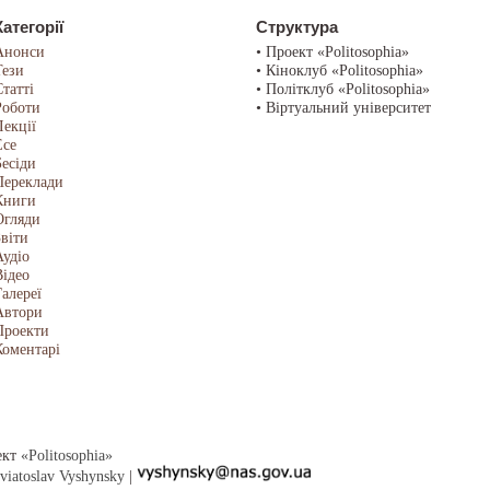
Категорії
Структура
Анонси
• Проект «Politosophia»
Тези
• Кіноклуб «Politosophia»
Статті
• Політклуб «Politosophia»
Роботи
• Віртуальний університет
Лекції
Есе
Бесіди
Переклади
Книги
Огляди
Звіти
Аудіо
Відео
Галереї
Автори
Проекти
Коментарі
ект
«Politosophia»
viatoslav Vyshynsky
|