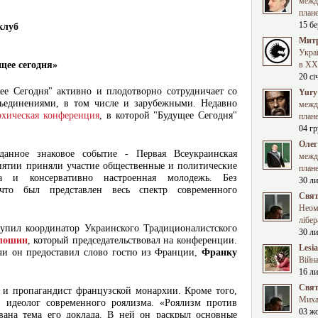
межд
план
15 бе
клуб
Митр
Укра
щее сегодня»
в XXI
20 сі
ее Сегодня" активно и плодотворно сотрудничает со
Yury
ъединениями, в том числе и зарубежными. Недавно
межд
рхическая конференция
, в которой "Будущее Сегодня"
план
04 гр
Олег
данное знаковое событие - Первая Всеукраинская
межд
иятии приняли участие общественные и политические
план
ва и консервативно настроенная молодежь. Без
30 ли
что был представлен весь спектр современного
Свят
Неома
лібер
тупил координатор Украинского Традиционалистского
30 ли
лошин
, который председательствовал на конференции.
Lesi
ечи он предоставил слово гостю из Франции,
Франку
Війна
16 ли
Свят
 и пропагандист французской монархии. Кроме того,
Миха
 идеолог современного роялизма. «Роялизм против
03 ж
вана тема его доклада. В ней он раскрыл основные