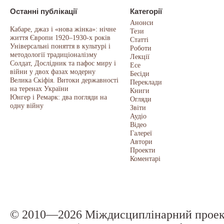
Останні публікації
Категорії
Анонси
Кабаре, джаз і «нова жінка»: нічне
Тези
життя Європи 1920–1930-х років
Статті
Універсальні поняття в культурі і
Роботи
методології традиціоналізму
Лекції
Солдат, Дослідник та пафос миру і
Есе
війни у двох фазах модерну
Бесіди
Велика Скіфія. Витоки державності
Переклади
на теренах України
Книги
Юнгер і Ремарк: два погляди на
Огляди
одну війну
Звіти
Аудіо
Відео
Галереї
Автори
Проекти
Коментарі
© 2010—2026 Міждисциплінарний прое