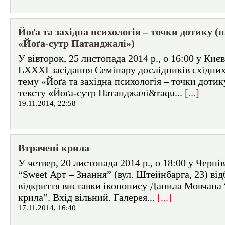
Йоґа та західна психологія – точки дотику (н
«Йоґа-сутр Патанджалі»)
У вівторок, 25 листопада 2014 р., о 16:00 у Києв
LXXХІ засідання Семінару дослідників східних
тему «Йоґа та західна психологія – точки дотик
тексту «Йоґа-сутр Патанджалі&raqu...
[...]
19.11.2014, 22:58
Втрачені крила
У четвер, 20 листопада 2014 р., о 18:00 у Черні
“Sweet Арт – Знання” (вул. Штейнбарга, 23) від
відкриття виставки іконопису Данила Мовчана 
крила”. Вхід вільний. Галерея...
[...]
17.11.2014, 16:40