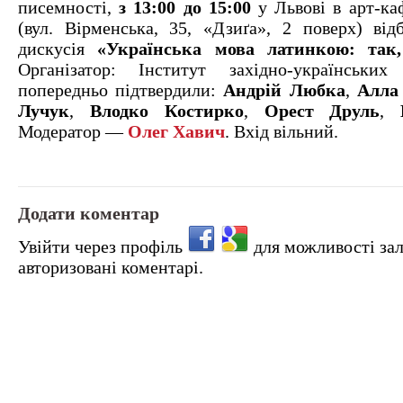
писемності,
з 13:00 до 15:00
у Львові в арт-ка
(вул. Вірменська, 35, «Дзиґа», 2 поверх) відб
дискусія
«Українська мова латинкою: так,
Організатор: Інститут західно-українських
попередньо підтвердили:
Андрій Любка
,
Алла
Лучук
,
Влодко Костирко
,
Орест Друль
,
Модератор —
Олег Хавич
. Вхід вільний.
Додати коментар
Увійти через профіль
для можливості за
авторизовані коментарі.