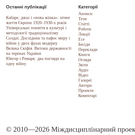
Останні публікації
Категорії
Анонси
Кабаре, джаз і «нова жінка»: нічне
Тези
життя Європи 1920–1930-х років
Статті
Універсальні поняття в культурі і
Роботи
методології традиціоналізму
Лекції
Солдат, Дослідник та пафос миру і
Есе
війни у двох фазах модерну
Бесіди
Велика Скіфія. Витоки державності
Переклади
на теренах України
Книги
Юнгер і Ремарк: два погляди на
Огляди
одну війну
Звіти
Аудіо
Відео
Галереї
Автори
Проекти
Коментарі
© 2010—2026 Міждисциплінарний прое