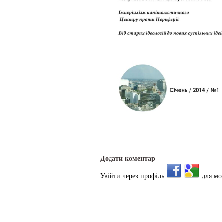
Додати коментар
Увійти через профіль
для мо