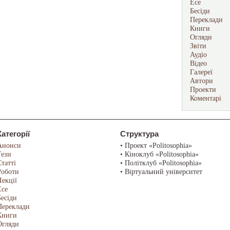
Есе
Бесіди
Переклади
Книги
Огляди
Звіти
Аудіо
Відео
Галереї
Автори
Проекти
Коментарі
Категорії
Структура
Анонси
• Проект «Politosophia»
Тези
• Кіноклуб «Politosophia»
Статті
• Політклуб «Politosophia»
Роботи
• Віртуальний університет
Лекції
Есе
Бесіди
Переклади
Книги
Огляди