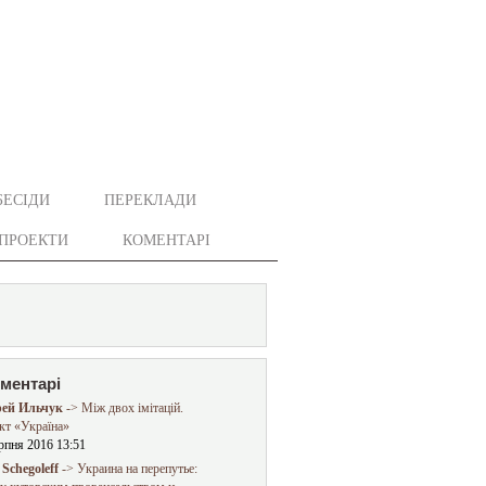
БЕСІДИ
ПЕРЕКЛАДИ
ПРОЕКТИ
КОМЕНТАРІ
оментарі
ей Ильчук
-> Між двох імітацій.
кт «Україна»
рпня 2016 13:51
Schegoleff
-> Украина на перепутье: