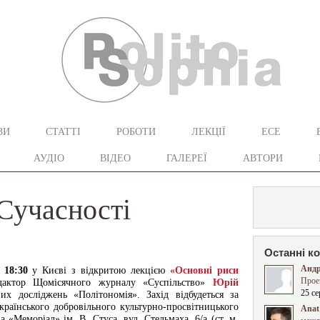
ЗИ
СТАТТІ
РОБОТИ
ЛЕКЦІЇ
ЕСЕ
АУДІО
ВІДЕО
ГАЛЕРЕЇ
АВТОРИ
Сучасності
Останні к
Андр
 18:30
у Києві з відкритою лекцією
«Основні риси
Прое
актор Щомісячного журналу «Суспільство»
Юрій
25 се
их досліджень «Політономія». Захід відбудеться за
Українського добровільного культурно-просвітницького
Anat 
 «Меморіал» ім. В. Стуса, вул. Стельмаха, 6/а (ст. м.