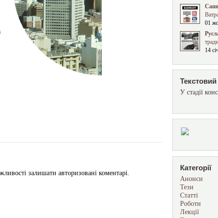
Сашк
Ватра
01 ж
Русл
трад
14 сі
Текстовий 
У стадії конс
Категорії
жливості залишати авторизовані коментарі.
Анонси
Тези
Статті
Роботи
Лекції