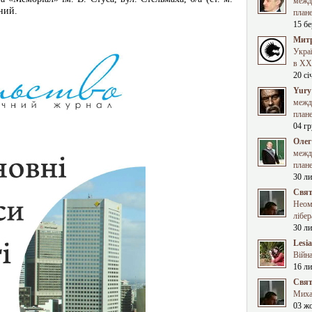
межд
ьний.
план
15 бе
Митр
Укра
в XXI
20 сі
Yury
межд
план
04 гр
Олег
межд
план
30 ли
Свят
Неома
лібер
30 ли
Lesi
Війна
16 ли
Свят
Миха
03 ж