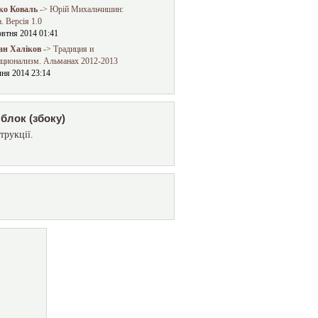
о Коваль
-> Юрій Михальчишин:
. Версія 1.0
овтня 2014 01:41
ан Халіков
-> Традиция и
иционализм. Альманах 2012-2013
чня 2014 23:14
блок (збоку)
трукції.