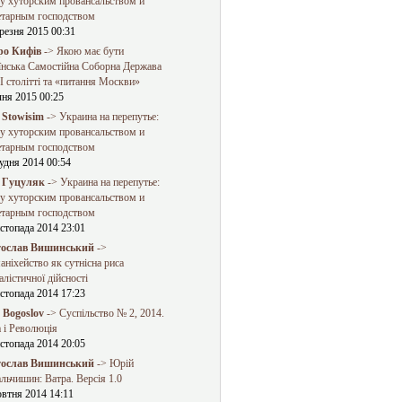
у хуторским провансальством и
етарным господством
резня 2015 00:31
о Кифів
-> Якою має бути
їнська Самостійна Соборна Держава
 столітті та «питання Москви»
чня 2015 00:25
 Stowisim
-> Украина на перепутье:
у хуторским провансальством и
етарным господством
удня 2014 00:54
 Гуцуляк
-> Украина на перепутье:
у хуторским провансальством и
етарным господством
стопада 2014 23:01
ослав Вишинський
->
ніхейство як сутнісна риса
алістичної дійсності
стопада 2014 17:23
a Bogoslov
-> Суспільство № 2, 2014.
 і Революція
стопада 2014 20:05
ослав Вишинський
-> Юрій
льчишин: Ватра. Версія 1.0
овтня 2014 14:11