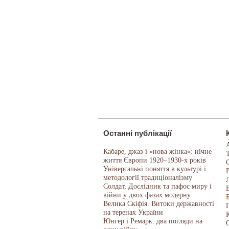
Останні публікації
Кабаре, джаз і «нова жінка»: нічне
життя Європи 1920–1930-х років
Універсальні поняття в культурі і
методології традиціоналізму
Солдат, Дослідник та пафос миру і
війни у двох фазах модерну
Велика Скіфія. Витоки державності
на теренах України
Юнгер і Ремарк: два погляди на