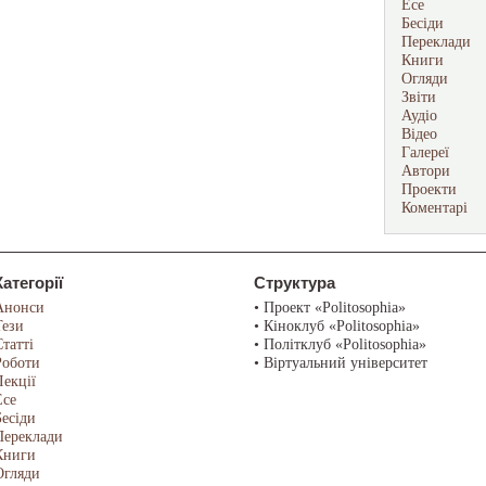
Есе
Бесіди
Переклади
Книги
Огляди
Звіти
Аудіо
Відео
Галереї
Автори
Проекти
Коментарі
Категорії
Структура
Анонси
• Проект «Politosophia»
Тези
• Кіноклуб «Politosophia»
Статті
• Політклуб «Politosophia»
Роботи
• Віртуальний університет
Лекції
Есе
Бесіди
Переклади
Книги
Огляди