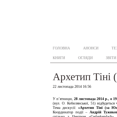
ГОЛОВНА
АНОНСИ
ТЕ
КНИГИ
ОГЛЯДИ
ЗВІТИ
Архетип Тіні 
22 листопада 2014 16:56
У п’ятницю,
28 листопада 2014 р., о 19
(вул. О. Кобилянської, 51) відбудеться 
Тема дискусії:
«Архетип Тіні (за Ю
Координатор події –
Андрій Тужико
спільно з Центром «Gedankendach»,