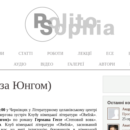
ЗИ
СТАТТІ
РОБОТИ
ЛЕКЦІЇ
ЕСЕ
АУДІО
ВІДЕО
ГАЛЕРЕЇ
АВТОРИ
(за Юнгом)
Останні к
Андр
:00
у Чернівцях у Літературному целанівському центрі
Прое
чергова зустріч Клубу німецької літератури «Obelisk».
25 се
нгом)»
по роману
Германа Гессе
«Степовий вовк».
в
. Клуб німецької літератури «Obelisk», заснований
Anat 
 має на меті інтеграцію буковинців в німецький