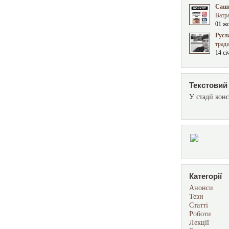
Сашк
Ватра
01 ж
Русл
трад
14 сі
Текстовий 
У стадії конс
Категорії
Анонси
Тези
Статті
Роботи
Лекції