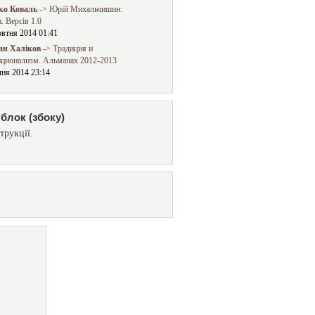
о Коваль
-> Юрій Михальчишин:
. Версія 1.0
овтня 2014 01:41
ан Халіков
-> Традиция и
иционализм. Альманах 2012-2013
чня 2014 23:14
блок (збоку)
трукції.