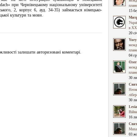
межд
ndach» при Чернівецькому національному університеті
план
кого, 2, корпус 6, ауд. 34-35) займається німецько-
15 бе
ької культури та мови.
Митр
Укра
в XXI
20 сі
Yury
межд
план
жливості залишати авторизовані коментарі.
04 гр
Олег
межд
план
30 ли
Свят
Неома
лібер
30 ли
Lesi
Війна
16 ли
Свят
Миха
03 ж