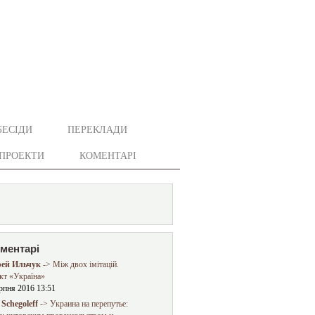
БЕСІДИ
ПЕРЕКЛАДИ
ПРОЕКТИ
КОМЕНТАРІ
оментарі
ей Ильчук
-> Між двох імітацій.
кт «Україна»
рпня 2016 13:51
Schegoleff
-> Украина на перепутье: