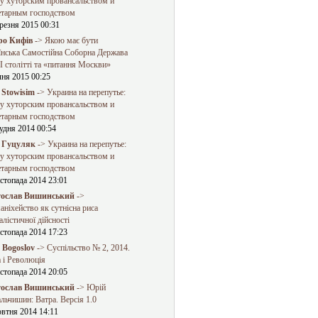
у хуторским провансальством и
етарным господством
резня 2015 00:31
о Кифів
-> Якою має бути
їнська Самостійна Соборна Держава
 столітті та «питання Москви»
чня 2015 00:25
 Stowisim
-> Украина на перепутье:
у хуторским провансальством и
етарным господством
удня 2014 00:54
 Гуцуляк
-> Украина на перепутье:
у хуторским провансальством и
етарным господством
стопада 2014 23:01
ослав Вишинський
->
ніхейство як сутнісна риса
алістичної дійсності
стопада 2014 17:23
a Bogoslov
-> Суспільство № 2, 2014.
 і Революція
стопада 2014 20:05
ослав Вишинський
-> Юрій
льчишин: Ватра. Версія 1.0
овтня 2014 14:11