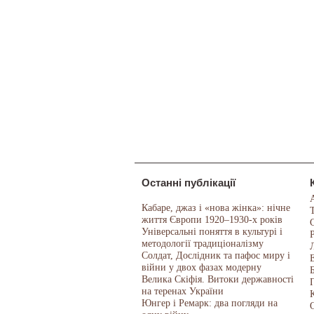
Останні публікації
Кабаре, джаз і «нова жінка»: нічне
життя Європи 1920–1930-х років
Універсальні поняття в культурі і
методології традиціоналізму
Солдат, Дослідник та пафос миру і
війни у двох фазах модерну
Велика Скіфія. Витоки державності
на теренах України
Юнгер і Ремарк: два погляди на