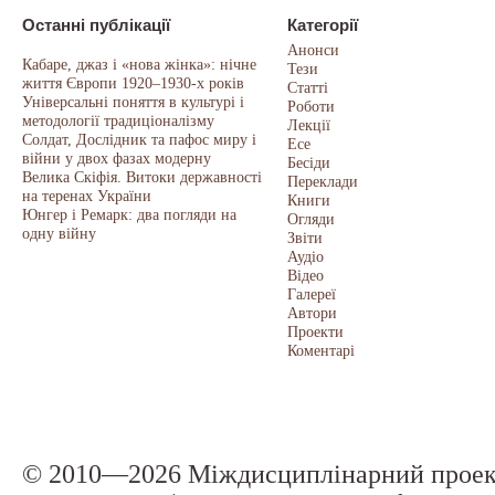
Останні публікації
Категорії
Анонси
Кабаре, джаз і «нова жінка»: нічне
Тези
життя Європи 1920–1930-х років
Статті
Універсальні поняття в культурі і
Роботи
методології традиціоналізму
Лекції
Солдат, Дослідник та пафос миру і
Есе
війни у двох фазах модерну
Бесіди
Велика Скіфія. Витоки державності
Переклади
на теренах України
Книги
Юнгер і Ремарк: два погляди на
Огляди
одну війну
Звіти
Аудіо
Відео
Галереї
Автори
Проекти
Коментарі
© 2010—2026 Міждисциплінарний прое