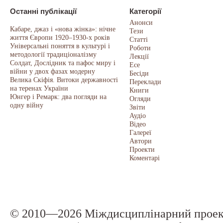
Останні публікації
Категорії
Анонси
Кабаре, джаз і «нова жінка»: нічне
Тези
життя Європи 1920–1930-х років
Статті
Універсальні поняття в культурі і
Роботи
методології традиціоналізму
Лекції
Солдат, Дослідник та пафос миру і
Есе
війни у двох фазах модерну
Бесіди
Велика Скіфія. Витоки державності
Переклади
на теренах України
Книги
Юнгер і Ремарк: два погляди на
Огляди
одну війну
Звіти
Аудіо
Відео
Галереї
Автори
Проекти
Коментарі
© 2010—2026 Міждисциплінарний прое