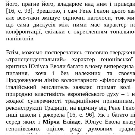
його, прагне його, владарює над ним і приводи
[16, с. 93]. Зрештою, і сам Рене Генон цього яв
але все-таки зміщує оціночні наголоси, тож ми
що сама дискусія між ними має характер не
конфронтації, скільки є окресленням тональнос
напівтонів.
Втім, можемо посперечатись стосовно тверджен
«трансцендентальний» характер генонівсько
критика Юліуса Еволи багато в чому випередила
питання, хоча і без належних та своєчас
Продовжуючи лінію волюнтарного «філософуван
італійський мислитель заявляє примат волі 
природню властивість европейського духу – і н
жодної суперечності традиційним принципам,
реконструкції Традиції, на відміну від Рене Ген
інші школи і джерела [16, с. 96]. Як і багато п
серед яких і
Мірча Еліаде
, Юліус Евола вказу
генонівських оцінок ряду духовних тради