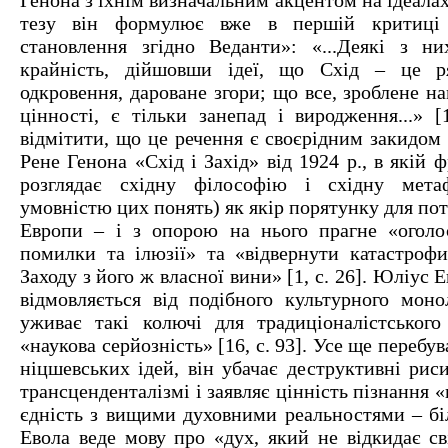
Генона з їхнім визначальним акцентом на ідеала
тезу він формулює вже в першій критиці
становлення згідно Веданти»: «...Деякі з н
крайність, дійшовши ідеї, що Схід – це р
одкровення, дароване згори; що все, зроблене на
цінності, є тільки занепад і виродження...» [
відмітити, що це речення є своєрідним закидом
Рене Генона «Схід і Захід» від 1924 р., в якій 
розглядає східну філософію і східну мета
умовністю цих понять) як якір порятунку для по
Европи – і з опорою на нього прагне «оголо
помилки та ілюзії» та «відвернути катастроф
Заходу з його ж власної вини» [1, с. 26]. Юліус
відмовляється від подібного культурного моно
уживає такі колючі для традиціоналістського
«наукова серйозність» [16, с. 93]. Усе ще переб
ніцшевських ідей, він убачає деструктивні рис
трансценденталізмі і заявляє цінність пізнання «
єдність з вищими духовними реальностями – бі
Евола веде мову про «дух, який не відкидає св