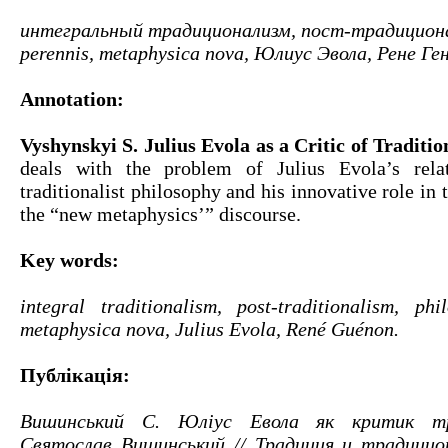
интегральный традиционализм, пост-традиционал
perennis, metaphysica nova, Юлиус Эвола, Рене Ге
Annotation:
Vyshynskyi S. Julius Evola as a Critic of Traditio
deals with the problem of Julius Evola’s rela
traditionalist philosophy and his innovative role in
the “new metaphysics’” discourse.
Key words:
integral traditionalism, post-traditionalism, phi
metaphysica nova, Julius Evola, René Guénon.
Публікація:
Вишинський С. Юліус Евола як критик тра
Святослав Вишинський // Традиция и традицио