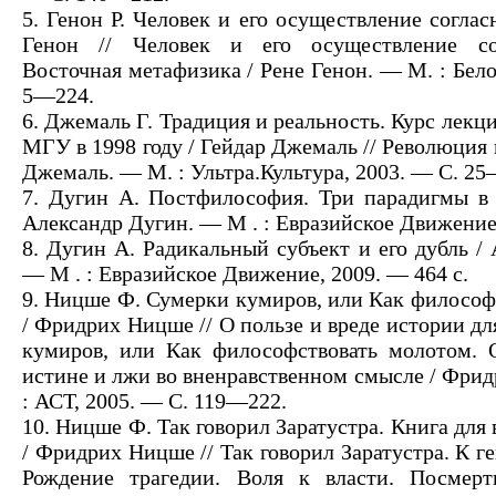
5. Генон Р. Человек и его осуществление соглас
Генон // Человек и его осуществление со
Восточная метафизика / Рене Генон. — М. : Бело
5—224.
6. Джемаль Г. Традиция и реальность. Курс лекц
МГУ в 1998 году / Гейдар Джемаль // Революция 
Джемаль. — М. : Ультра.Культура, 2003. — С. 25
7. Дугин А. Постфилософия. Три парадигмы в
Александр Дугин. — М . : Евразийское Движение,
8. Дугин А. Радикальный субъект и его дубль /
— М . : Евразийское Движение, 2009. — 464 с.
9. Ницше Ф. Сумерки кумиров, или Как философ
/ Фридрих Ницше // О пользе и вреде истории д
кумиров, или Как философствовать молотом. 
истине и лжи во вненравственном смысле / Фри
: АСТ, 2005. — С. 119—222.
10. Ницше Ф. Так говорил Заратустра. Книга для 
/ Фридрих Ницше // Так говорил Заратустра. К г
Рождение трагедии. Воля к власти. Посмер