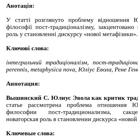
Анотація:
У статті розглянуто проблему відношення 
філософії пост-традиціоналізму, закцентовано 
роль у становленні дискурсу «нової метафізики».
Ключові слова:
інтегральний традиціоналізм, пост-традиціонал
perennis, metaphysica nova, Юліус Евола, Рене Ген
Аннотация:
Вышинский С. Юлиус Эвола как критик тра
статье рассмотрена проблема отношения 
философии пост-традиционализма, сакц
новаторская роль в становлении дискурса «ново
Ключевые слова: