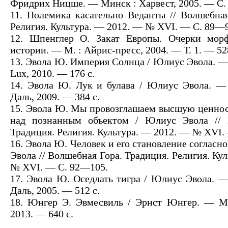
Фридрих Ницше. — Минск : Харвест, 2005. — С.
11. Полемика касательно Веданты // Волшебная
Религия. Культура. — 2012. — № XVI. — С. 89—9
12. Шпенглер О. Закат Европы. Очерки мор
истории. — М. : Айрис-пресс, 2004. — Т. 1. — 52
13. Эвола Ю. Империя Солнца / Юлиус Эвола. — 
Lux, 2010. — 176 с.
14. Эвола Ю. Лук и булава / Юлиус Эвола. —
Даль, 2009. — 384 с.
15. Эвола Ю. Мы провозглашаем высшую ценност
над познанным объектом / Юлиус Эвола // 
Традиция. Религия. Культура. — 2012. — № XVI.
16. Эвола Ю. Человек и его становление согласн
Эвола // Волшебная Гора. Традиция. Религия. Ку
№ XVI. — С. 92—105.
17. Эвола Ю. Оседлать тигра / Юлиус Эвола. 
Даль, 2005. — 512 с.
18. Юнгер Э. Эвмесвиль / Эрнст Юнгер. — М.
2013. — 640 с.