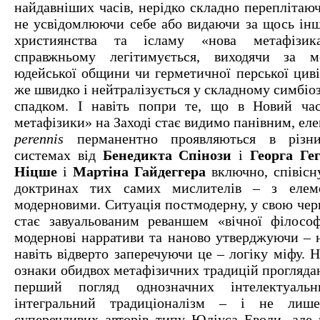
найдавніших часів, нерідко складно переплітаю
не усвідомлюючи себе або видаючи за щось ін
християнства та ісламу «нова метафізи
справжньому легітимується, виходячи за м
юдейської общини чи герметичної перської цивіл
же швидко і нейтралізується у складному симбіоз
спадком. І навіть попри те, що в Новий час
метафізики» на Заході стає видимо панівним, е
perennis
перманентно проявляються в різни
системах від
Бенедикта Спінози
і
Георга Ге
Ніцше
і
Мартіна Гайдеггера
включно, співісн
доктринах тих самих мислителів – з елем
модерновими. Ситуація постмодерну, у свою черг
стає завуальованим реваншем «вічної філософ
модернові нарративи та наново утверджуючи – н
навіть відверто заперечуючи це – логіку міфу. 
ознаки обидвох метафізичних традицій проглядаю
перший погляд однозначних інтелектуаль
інтегральний традиціоналізм – і не лише
суперечливих авторів типу Юліуса Еволи, але н