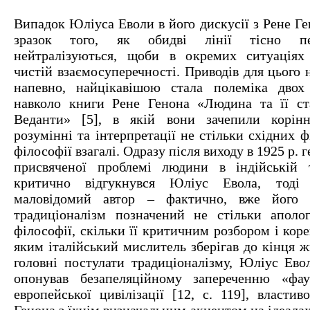
Випадок Юліуса Еволи в його дискусії з Рене Г
зразок того, як обидві лінії тісно пе
нейтралізуються, щоби в окремих ситуаціях
чистій взаємосуперечності. Приводів для цього н
напевно, найцікавішою стала полеміка двох 
навколо книги Рене Генона «Людина та її ст
Веданти» [5], в якій вони зачепили корінн
розумінні та інтерпретації не стільки східних ф
філософії взагалі. Одразу після виходу в 1925 р. г
присвяченої проблемі людини в індійській т
критично відгукнувся Юліус Евола, тод
маловідомий автор – фактично, вже його
традиціоналізм позначений не стільки аполог
філософії, скільки її критичним розбором і коре
яким італійський мислитель зберігав до кінця 
головні постулати традиціоналізму, Юліус Евол
опонував безапеляційному запереченню «фаус
европейської цивілізації [12, с. 119], власти