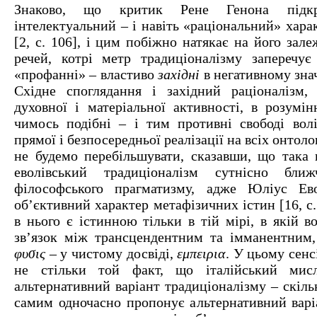
Знаково, що критик Рене Генона підкр
інтелектуальний – і навіть «раціональний» хара
[2, с. 106], і цим побіжно натякає на його зале
речей, котрі метр традиціоналізму заперечу
«профанні» – властиво
західні
в негативному знач
Східне споглядання і західний раціоналізм, 
духовної і матеріальної активності, в розумі
чимось подібні – і тим противні свободі волі
прямої і безпосередньої реалізації на всіх онтол
не будемо перебільшувати, сказавши, що така 
еволівський традиціоналізм сутнісно бли
філософського прагматизму, адже Юліус Ев
об’єктивний характер метафізичних істин [16, с.
в нього є істинною тільки в тій мірі, в якій 
зв’язок між трансцендентним та імманентним
φυσις
– у чистому досвіді,
εμπειρια
. У цьому сенс
не стільки той факт, що італійський мис
альтернативний варіант традиціоналізму – скіль
самим одночасно пропонує альтернативний варі