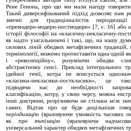
Рене Генона, про що ми мали нагоду говорити
Такий диверсифікований підхід дозволяє нам ре
звичні для традиціоналістів періодизац
«премодерн-модерн-постмодерн» [7, с. 16] або 
історії філософії на «класичну-некласичну-пос
як надто узагальнюючі і такі, що, на нашу дум
силових ліній обидвох метафізичних традицій, 
термінології, можемо протиставити одна одній я
і «революційну», розуміючи обидва сл
абстрактному сенсі. Приклад інтегрального тр
ідейної течії, котра не вписується однозна
«класики-некласики-посткласики», це так
підводячи нас до необхідності запров
класифікацію, котру, у свою чергу, можна екст
інші доктрини, розрізняючи не стільки
між
ним
самих. Відтак про це буде доцільніше гов
періодизацію
(враховуючи умовність часових пер
як про
типізацію
(враховуючи надчасов
універсальний характер обидвох метафізичних тр