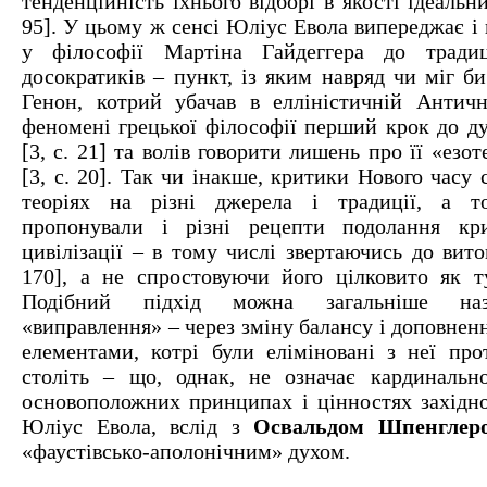
тенденційність їхнього відборі в якості ідеальн
95]. У цьому ж сенсі Юліус Евола випереджає і
у філософії Мартіна Гайдеггера до традиц
досократиків – пункт, із яким навряд чи міг б
Генон, котрий убачав в елліністичній Антич
феномені грецької філософії перший крок до ду
[3, с. 21] та волів говорити лишень про її «езо
[3, с. 20]. Так чи інакше, критики Нового часу 
теоріях на різні джерела і традиції, а т
пропонували і різні рецепти подолання кри
цивілізації – в тому числі звертаючись до виток
170], а не спростовуючи його цілковито як т
Подібний підхід можна загальніше наз
«виправлення» – через зміну балансу і доповнен
елементами, котрі були еліміновані з неї про
століть – що, однак, не означає кардинальн
основоположних принципах і цінностях західної
Юліус Евола, вслід з
Освальдом Шпенглер
«фаустівсько-аполонічним» духом.