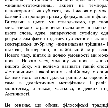
«знання-ототожнення», акцент на темпора
неповторності як суб’єкта, так і часових рамок 
базовий антропоцентризм у формулюванні філос
Виходячи з цього, ми стверджуємо, що «нов
метафізикою «трансцендентальною» в найточ
цього слова, адже, заперечуючи сутнісну єдн
розуміє сам факт і підставу суб’єктності як о
(юнгерівське
ur-Sprung
«визначальна тріщина» [1
підходи, безперечно, в найбільшій мірі вла
Нового часу, відтак із долею умовності ми мож
проект Нового часу, модерну як проект «ново
іншого боку, ми воліємо називати такий спос
«історичним» і вкоріненим в лінійному історич
бачимо його витоки далеко раніше за европей
саме в дуалістичних метафізиках і реліг
монотеїзму, а також, частково, в деяких інту
Античності.
Це означає, що обидві філософські традиці