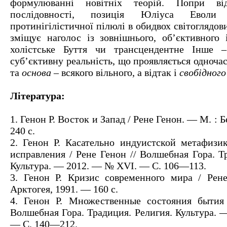
формулюванні новітніх теорій. Попри від
послідовності, позиція Юліуса Еволи
протинігілістичної пілюлі в обидвох світоглядов
зміщує наголос із зовнішнього, об’єктивного 
холістське Буття чи трансцендентне Інше 
суб’єктивну реальність, що проявляється одночас
та
основа
– всякого вільного, а відтак і
свобідного
Література:
1. Генон Р. Восток и Запад / Рене Генон. — М. : 
240 с.
2. Генон Р. Касательно индуистской метафизи
исправления / Рене Генон // Волшебная Гора. Т
Культура. — 2012. — № XVI. — С. 106—113.
3. Генон Р. Кризис современного мира / Рен
Арктогея, 1991. — 160 с.
4. Генон Р. Множественные состояния бытия 
Волшебная Гора. Традиция. Религия. Культура. 
— С. 140—212.