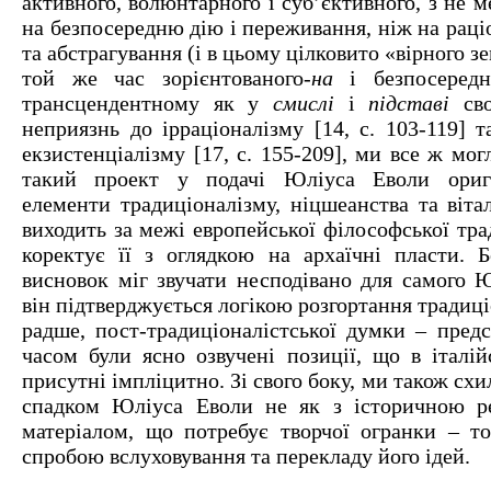
активного, волюнтарного і суб’єктивного, з не
на безпосередню дію і переживання, ніж на рац
та абстрагування (і в цьому цілковито «вірного земл
той же час зорієнтованого-
на
і безпосереднь
трансцендентному як у
смислі
і
підставі
сво
неприязнь до ірраціоналізму [14, с. 103-119] 
екзистенціалізму [17, с. 155-209], ми все ж мог
такий проект у подачі Юліуса Еволи ориг
елементи традиціоналізму, ніцшеанства та вітал
виходить за межі европейської філософської трад
коректує її з оглядкою на архаїчні пласти. Б
висновок міг звучати несподівано для самого Ю
він підтверджується логікою розгортання традиці
радше, пост-традиціоналістської думки – предс
часом були ясно озвучені позиції, що в італій
присутні імпліцитно. Зі свого боку, ми також схи
спадком Юліуса Еволи не як з історичною ре
матеріалом, що потребує творчої огранки – т
спробою вслуховування та перекладу його ідей.