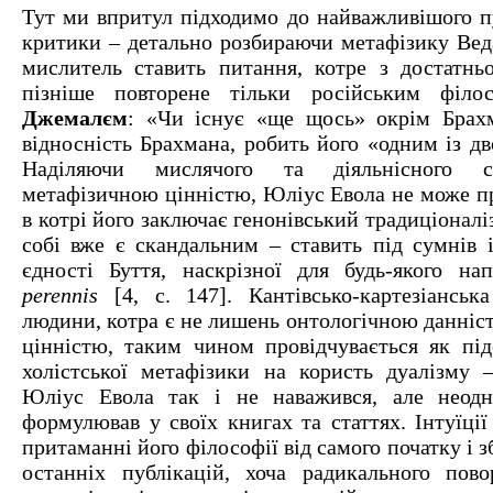
Тут ми впритул підходимо до найважливішого пу
критики – детально розбираючи метафізику Веда
мислитель ставить питання, котре з достатнь
пізніше повторене тільки російським філ
Джемалєм
: «Чи існує «ще щось» окрім Брах
відносність Брахмана, робить його «одним із двох
Наділяючи мислячого та діяльнісного 
метафізичною цінністю, Юліус Евола не може пр
в котрі його заключає генонівський традиціоналі
собі вже є скандальним – ставить під сумнів 
єдності Буття, наскрізної для будь-якого н
perennis
[4, с. 147]. Кантівсько-картезіанська
людини, котра є не лишень онтологічною данніс
цінністю, таким чином провідчувається як під
холістської метафізики на користь дуалізму 
Юліус Евола так і не наважився, але неодн
формулював у своїх книгах та статтях. Інтуїці
притаманні його філософії від самого початку і 
останніх публікацій, хоча радикального пово