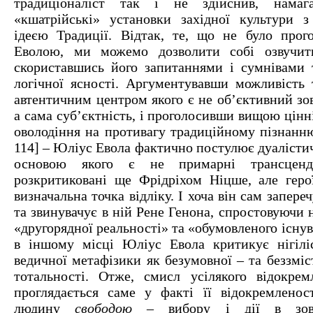
традиціоналіст так і не здійснив, намаг
«кшатрійські» установки західної культури 
ідеєю Традиції. Відтак, те, що не було про
Еволою, ми можемо дозволити собі озвучити
скориставшись його запитаннями і сумнівами 
логічної ясності. Аргументувавши можливість т
автентичним центром якого є не об’єктивний зо
а сама суб’єктність, і проголосивши вищою цінн
оволодіння на противагу традиційному пізнанню
114] – Юліус Евола фактично постулює дуалістич
основою якого є не примарні трансценден
розкритиковані ще Фрідріхом Ніцше, але геро
визначальна точка відліку. І хоча він сам запере
та звинувачує в ній Рене Генона, спростовуючи н
«другорядної реальності» та «обумовленого існува
в іншому місці Юліус Евола критикує нігілі
ведичної метафізики як безумовної – та беззміс
тотальності. Отже, смисл усілякого відокрем
проглядається саме у факті її відокремленост
людину
свободою
– вибору і дії в зовні