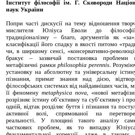
Інститут філософії ім. Г. Сковороди Націон
наук України
Попри часті дискусії на тему відношення творч
мислителя Юліуса Еволи до філософії 
традиціоналізму – благо, аргументів як «за
класифікації його спадку в якості питомо «трад
чи, в ширшому сенсі, «консервативно-революці
бракує – зазвичай постановка проблеми 
метафізичні рамки
philosophia perennis
. Розумію
установку на абсолютну та універсальну істину
пізнання, примат знання над дією, відтво
філософських системах від найдавніших часів, 
її феномену
metaphysica nova
, «нової метафіз
розрізняє істину об’єктивну та суб’єктивну і пр
одній, відтак розділяє буття і пізнання та пост
активної волі, спрямованої на перетворе
реальності. У площині такого аналізу са
часткових проблем, як то випадку Юліуса
фундаментальної корекції, адже в такому 