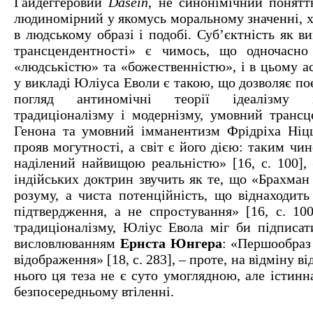
Гайдеггеровий
Dasein
, не синонімічний понят
людиномірний у якомусь моральному значенні, хо
в людському образі і подобі. Суб’єктність як в
трансцендентності» є чимось, що одночасно
«людськістю» та «божественністю», і в цьому а
у викладі Юліуса Еволи є такою, що дозволяє п
погляд антиномічні теорії ідеалізму і
традиціоналізму і модернізму, умовний трансц
Генона та умовний імманентизм Фрідріха Ніцш
прояв могутності, а світ є його дією: таким чин
наділений найвищою реальністю» [16, с. 100], 
індійських доктрин звучить як те, що «Брахман .
розуму, а чиста потенційність, що віднаходить
підтвердження, а не спростування» [16, с. 100
традиціоналізму, Юліус Евола міг би підписат
висловлюванням
Ернста Юнгера
: «Першообраз 
відображення» [18, с. 283], – проте, на відміну ві
нього ця теза не є суто умоглядною, але істинн
безпосередньому втіленні.