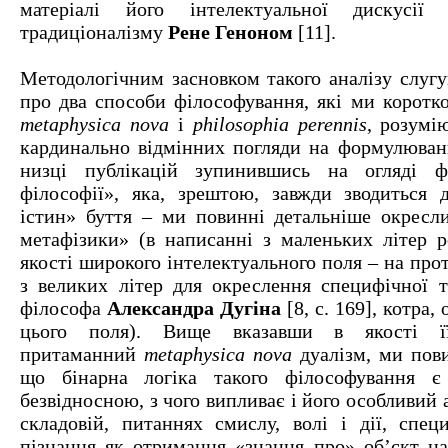
матеріалі його інтелектуальної дискусії
традиціоналізму
Рене Геноном
[11].
Методологічним засновком такого аналізу слугу
про два способи філософування, які ми коротко
metaphysica nova
і
philosophia perennis
, розумі
кардинально відмінних погляди на формулюван
низці публікацій зупинившись на огляді ф
філософії», яка, зрештою, завжди зводиться 
істин» буття – ми повинні детальніше окресл
метафізики» (в написанні з маленьких літер р
якості широкого інтелектуального поля – на пр
з великих літер для окреслення специфічної те
філософа
Александра Дугіна
[8, с. 169], котра,
цього поля). Вище вказавши в якості її
притаманний
metaphysica nova
дуалізм, ми пови
що бінарна логіка такого філософування 
безвідносною, з чого випливає і його особливий 
складовій, питаннях смислу, волі і дії, спец
пізнання як отримання «знання про» об’єкт на