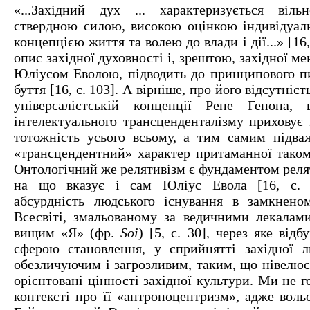
«...Західний дух ... характеризується віль
ствердною силою, високою оцінкою індивідуаль
концепцією життя та волею до влади і дії...» [16,
опис західної духовності і, зрештою, західної м
Юліусом Еволою, підводить до принципового 
буття [16, с. 103]. А вірніше, про його відсутніст
універсалістській концепції Рене Генона
інтелектуального трансценденталізму приховує 
тотожність усього всьому, а тим самим підваж
«трансцендентний» характер притаманної такому
Онтологічний же релятивізм є фундаментом реля
на що вказує і сам Юліус Евола [16, с. 
абсурдність людського існування в замкнено
Всесвіті, змальованому за ведичними лекалам
вищим «Я» (фр.
Soi
) [5, с. 30], через яке відб
сферою становлення, у сприйнятті західної 
обезличуючим і загрозливим, таким, що нівелює 
орієнтовані цінності західної культури. Ми не 
контексті про її «антропоцентризм», адже вольо