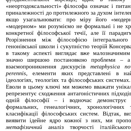
«неортодоксальності» філософа означає і питан
приналежності до протилежного за духом інтеле
якщо узагальнювати: про міру його «модерн
«модерном» ми розуміємо не формальні і не хр
конкретної філософської течії, але її парадиг
Розрізнення між філософією інтегрального 
генонівської школи і сукупністю теорій Консерв
в такому аспекті виглядає вже малозначимим
значно ширшою постановкою проблеми – а
взаємопроникнення дискурсів
metaphysica no
perennis
, елементи яких представлені в най
ідеологіях, теологіях та філософських система
Еволи в цьому ключі ми можемо вважати унікал
репрезентує сходження антагоністичних підходів
одній філософії – і водночас демонструє 
формальних, генеалогічних, хронологічних 
класифікації філософських систем. Відтак, ви
виявити ідейне ядро кожної з них, ми пропо
метафізичний
аналіз творчості італійськог