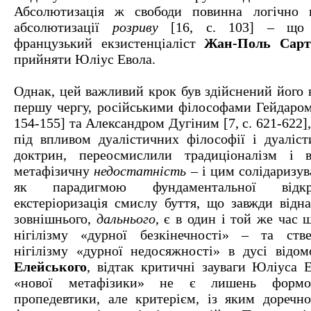
Абсолютизація ж свободи повинна логічно 
абсолютизації
розриву
[16, с. 103] – що 
французький екзистенціаліст
Жан-Поль Сарт
прийняти Юліус Евола.
Однак, цей важливий крок був здійснений його 
першу чергу, російськими філософами Гейдаром
154-155] та Александром Дугіним [7, с. 621-622]
під впливом дуалістичних філософії і дуаліст
доктрин, переосмислили традиціоналізм і 
метафізичну
недостатність
– і цим солідаризу
як парадигмою фундаментальної відкр
екстеріоризація смислу буття, що завжди відна
зовнішнього,
дальнього
, є в один і той же час
нігілізму «дурної безкінечності» – та ств
нігілізму «дурної недосяжності» в дусі відо
Елейського
, відтак критичні зауваги Юліуса Е
«нової метафізики» не є лишень формо
пропедевтики, але критерієм, із яким доречно