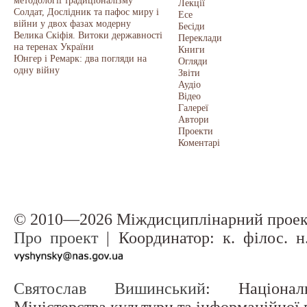
методології традиціоналізму
Лекції
Солдат, Дослідник та пафос миру і
Есе
війни у двох фазах модерну
Бесіди
Велика Скіфія. Витоки державності
Переклади
на теренах України
Книги
Юнгер і Ремарк: два погляди на
Огляди
одну війну
Звіти
Аудіо
Відео
Галереї
Автори
Проекти
Коментарі
© 2010—2026 Міждисциплінарний прое
Про проект
| Координатор: к. філос. 
Святослав Вишинський
: Націонал