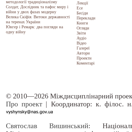
методології традиціоналізму
Лекції
Солдат, Дослідник та пафос миру і
Есе
війни у двох фазах модерну
Бесіди
Велика Скіфія. Витоки державності
Переклади
на теренах України
Книги
Юнгер і Ремарк: два погляди на
Огляди
одну війну
Звіти
Аудіо
Відео
Галереї
Автори
Проекти
Коментарі
© 2010—2026 Міждисциплінарний прое
Про проект
| Координатор: к. філос. 
Святослав Вишинський
: Націонал