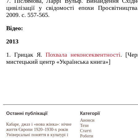
7. Післямова, Ларрі Вульф. Винайдення Схід
цивілізації у свідомості епохи Просвітництва
2009. с. 557-565.
Відео:
2013
1. Грицак Я.
Похвала неконсеквентності
. [Чер
мистецький центр «Українська книга»]
Останні публікації
Категорії
Анонси
Кабаре, джаз і «нова жінка»: нічне
Тези
життя Європи 1920–1930-х років
Статті
Універсальні поняття в культурі і
Роботи