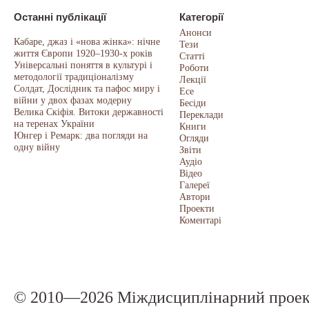
Останні публікації
Категорії
Анонси
Кабаре, джаз і «нова жінка»: нічне
Тези
життя Європи 1920–1930-х років
Статті
Універсальні поняття в культурі і
Роботи
методології традиціоналізму
Лекції
Солдат, Дослідник та пафос миру і
Есе
війни у двох фазах модерну
Бесіди
Велика Скіфія. Витоки державності
Переклади
на теренах України
Книги
Юнгер і Ремарк: два погляди на
Огляди
одну війну
Звіти
Аудіо
Відео
Галереї
Автори
Проекти
Коментарі
© 2010—2026 Міждисциплінарний прое