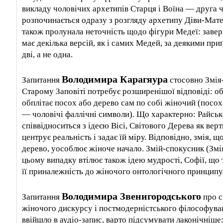
викладу чоловічих архетипів Старця і Воїна — друга 
розпочинається одразу з розгляду архетипу Діви-Матер
також пролунала неточність щодо фігури Медеї: завер
має декілька версій, як і самих Медей, за деякими пр
дві, а не одна.
Володимира Карагяура
Запитання
стосовно Змія
Старому Заповіті потребує розширенішої відповіді: обр
обплітає посох або дерево сам по собі жіночий (посох
— чоловічі фаллічні символи). Що характерно: Райськ
співвідноситься з ідеєю Вісі, Світового Дерева як верт
центрує реальність і задає їй міру. Відповідно, змія, щ
дерево, уособлює жіноче начало. Змій-спокусник (Змі
цьому випадку втілює також ідею мудрості, Софії, що 
її приналежність до жіночого онтологічного принципу
Володимира Звенигородського
Запитання
про с
жіночого дискурсу і постмодерністського філософуван
ввійшло в аудіо-запис, варто підсумувати лаконічніше: