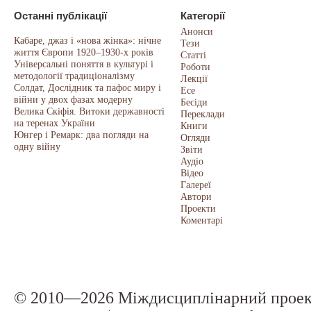
Останні публікації
Категорії
Анонси
Кабаре, джаз і «нова жінка»: нічне
Тези
життя Європи 1920–1930-х років
Статті
Універсальні поняття в культурі і
Роботи
методології традиціоналізму
Лекції
Солдат, Дослідник та пафос миру і
Есе
війни у двох фазах модерну
Бесіди
Велика Скіфія. Витоки державності
Переклади
на теренах України
Книги
Юнгер і Ремарк: два погляди на
Огляди
одну війну
Звіти
Аудіо
Відео
Галереї
Автори
Проекти
Коментарі
© 2010—2026 Міждисциплінарний прое