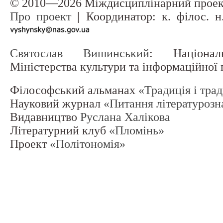
© 2010—2026 Міждисциплінарний прое
Про проект
| Координатор: к. філос. 
Святослав Вишинський
: Націонал
Міністерства культури та інформаційної
Філософський альманах
«Традиція і тра
Науковий журнал
«Питання літературозн
Видавництво
Руслана Халікова
Літературний клуб
«Пломінь»
Проект
«Політономія»