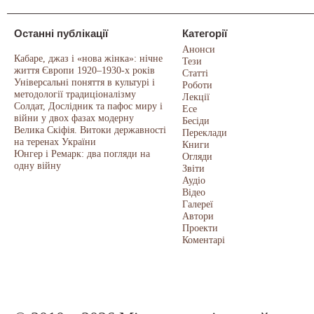
Останні публікації
Категорії
Анонси
Кабаре, джаз і «нова жінка»: нічне
Тези
життя Європи 1920–1930-х років
Статті
Універсальні поняття в культурі і
Роботи
методології традиціоналізму
Лекції
Солдат, Дослідник та пафос миру і
Есе
війни у двох фазах модерну
Бесіди
Велика Скіфія. Витоки державності
Переклади
на теренах України
Книги
Юнгер і Ремарк: два погляди на
Огляди
одну війну
Звіти
Аудіо
Відео
Галереї
Автори
Проекти
Коментарі