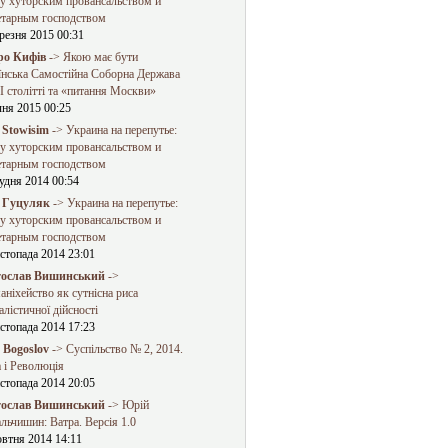
у хуторским провансальством и
етарным господством
резня 2015 00:31
о Кифів
-> Якою має бути
їнська Самостійна Соборна Держава
 столітті та «питання Москви»
чня 2015 00:25
 Stowisim
-> Украина на перепутье:
у хуторским провансальством и
етарным господством
удня 2014 00:54
 Гуцуляк
-> Украина на перепутье:
у хуторским провансальством и
етарным господством
стопада 2014 23:01
ослав Вишинський
->
ніхейство як сутнісна риса
алістичної дійсності
стопада 2014 17:23
a Bogoslov
-> Суспільство № 2, 2014.
 і Революція
стопада 2014 20:05
ослав Вишинський
-> Юрій
льчишин: Ватра. Версія 1.0
овтня 2014 14:11