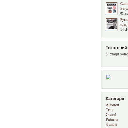
Сашк
Ватра
01 ж
Русл
трад
14 сі
Текстовий 
У стадії конс
Категорії
Анонси
Тези
Статті
Роботи
Лекції