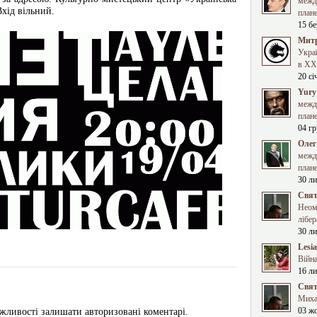
межд
Вхід вільний.
план
15 бе
Митр
Укра
в XXI
20 сі
Yury
межд
план
04 гр
Олег
межд
план
30 ли
Свят
Неома
лібер
30 ли
Lesi
Війна
16 ли
Свят
Миха
03 ж
жливості залишати авторизовані коментарі.