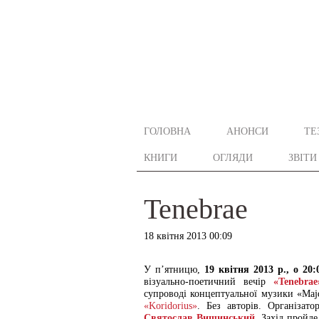
ГОЛОВНА
АНОНСИ
ТЕ
КНИГИ
ОГЛЯДИ
ЗВІТИ
Tenebrae
18 квітня 2013 00:09
У п’ятницю,
19 квітня 2013 р., о 20:
візуально-поетичний вечір
«Tenebrae
супроводі концептуальної музики «Maj
«Koridorius»
. Без авторів. Організат
Святослав Вишинський
. Захід пройд