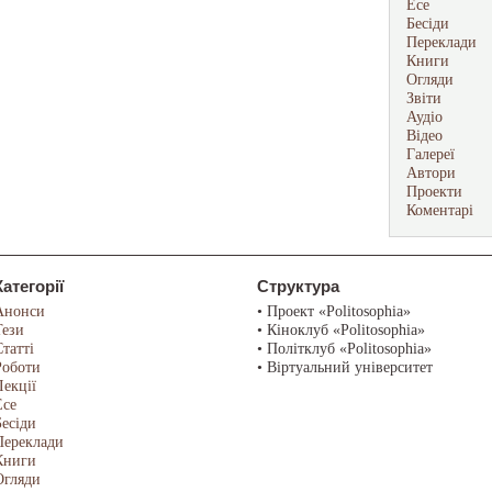
Есе
Бесіди
Переклади
Книги
Огляди
Звіти
Аудіо
Відео
Галереї
Автори
Проекти
Коментарі
Категорії
Структура
Анонси
• Проект «Politosophia»
Тези
• Кіноклуб «Politosophia»
Статті
• Політклуб «Politosophia»
Роботи
• Віртуальний університет
Лекції
Есе
Бесіди
Переклади
Книги
Огляди