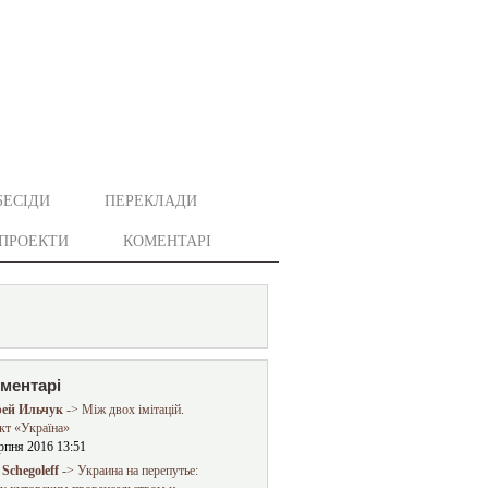
БЕСІДИ
ПЕРЕКЛАДИ
ПРОЕКТИ
КОМЕНТАРІ
оментарі
ей Ильчук
-> Між двох імітацій.
кт «Україна»
рпня 2016 13:51
Schegoleff
-> Украина на перепутье: