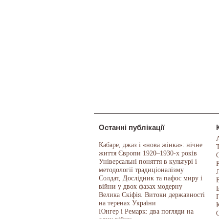
Останні публікації
Кабаре, джаз і «нова жінка»: нічне
життя Європи 1920–1930-х років
Універсальні поняття в культурі і
методології традиціоналізму
Солдат, Дослідник та пафос миру і
війни у двох фазах модерну
Велика Скіфія. Витоки державності
на теренах України
Юнгер і Ремарк: два погляди на