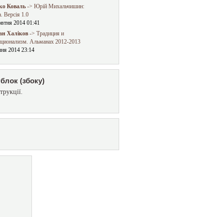
о Коваль
-> Юрій Михальчишин:
. Версія 1.0
овтня 2014 01:41
ан Халіков
-> Традиция и
иционализм. Альманах 2012-2013
чня 2014 23:14
блок (збоку)
трукції.