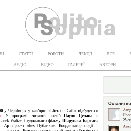
ЗИ
СТАТТІ
РОБОТИ
ЛЕКЦІЇ
ЕСЕ
АУДІО
ВІДЕО
ГАЛЕРЕЇ
АВТОРИ
Останні к
Андр
00
у Чернівцях у кав’ярні «Literatur Cafe» відбудеться
Прое
»
. У програмі: читання поезій
Пауля Целана
в
25 се
danek Waltz» і художнього фільму
Шарунаса Бартаса
ор: Арт-проект «Беs Публики». Координатор події –
Anat 
е за адресою: Культурно-мистецький центр «Українська