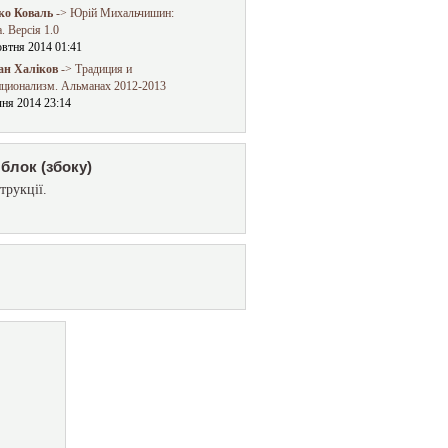
о Коваль
-> Юрій Михальчишин:
. Версія 1.0
овтня 2014 01:41
ан Халіков
-> Традиция и
иционализм. Альманах 2012-2013
чня 2014 23:14
блок (збоку)
трукції.