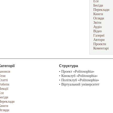
Есе
Бесіди
Переклади
Книги
Огляди
Звіти
Аудіо
Відео
Галереї
Автори
Проекти
Коментарі
Категорії
Структура
Анонси
• Проект «Politosophia»
Тези
• Кіноклуб «Politosophia»
Статті
• Політклуб «Politosophia»
Роботи
• Віртуальний університет
Лекції
Есе
Бесіди
Переклади
Книги
Огляди