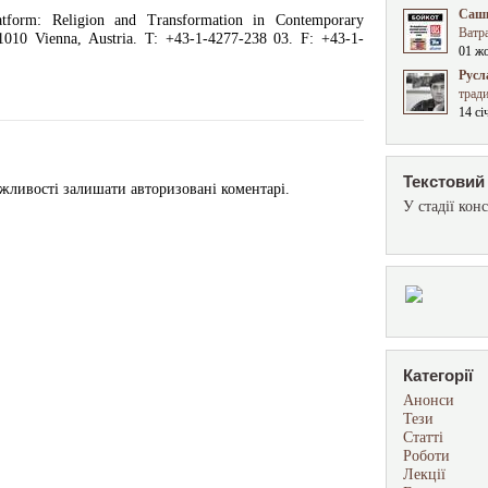
Сашк
latform: Religion and Transformation in Contemporary
Ватра
1010 Vienna, Austria. T: +43-1-4277-238 03. F: +43-1-
01 ж
Русл
трад
14 сі
Текстовий 
жливості залишати авторизовані коментарі.
У стадії конс
Категорії
Анонси
Тези
Статті
Роботи
Лекції