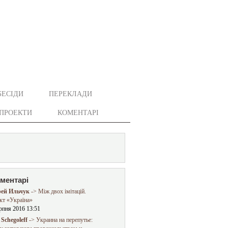
БЕСІДИ
ПЕРЕКЛАДИ
ПРОЕКТИ
КОМЕНТАРІ
оментарі
ей Ильчук
-> Між двох імітацій.
кт «Україна»
рпня 2016 13:51
Schegoleff
-> Украина на перепутье: