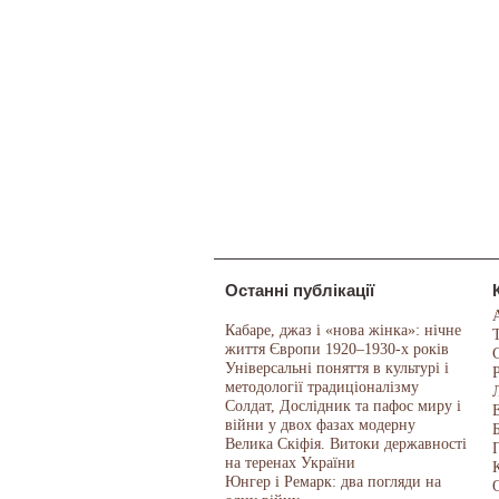
Останні публікації
Кабаре, джаз і «нова жінка»: нічне
життя Європи 1920–1930-х років
Універсальні поняття в культурі і
методології традиціоналізму
Солдат, Дослідник та пафос миру і
війни у двох фазах модерну
Велика Скіфія. Витоки державності
на теренах України
Юнгер і Ремарк: два погляди на