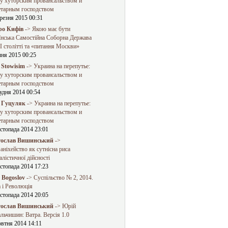
у хуторским провансальством и
етарным господством
резня 2015 00:31
о Кифів
-> Якою має бути
їнська Самостійна Соборна Держава
 столітті та «питання Москви»
чня 2015 00:25
 Stowisim
-> Украина на перепутье:
у хуторским провансальством и
етарным господством
удня 2014 00:54
 Гуцуляк
-> Украина на перепутье:
у хуторским провансальством и
етарным господством
стопада 2014 23:01
ослав Вишинський
->
ніхейство як сутнісна риса
алістичної дійсності
стопада 2014 17:23
a Bogoslov
-> Суспільство № 2, 2014.
 і Революція
стопада 2014 20:05
ослав Вишинський
-> Юрій
льчишин: Ватра. Версія 1.0
овтня 2014 14:11