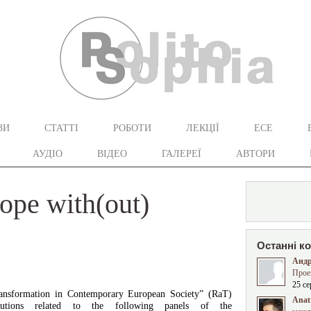
ЗИ
СТАТТІ
РОБОТИ
ЛЕКЦІЇ
ЕСЕ
АУДІО
ВІДЕО
ГАЛЕРЕЇ
АВТОРИ
ope with(out)
Останні к
Андр
Прое
25 се
ansformation in Contemporary European Society” (RaT)
Anat 
ibutions related to the following panels of the