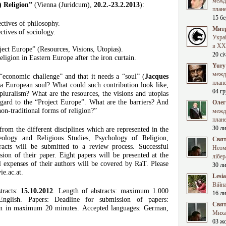
межд
 Religion”
(Vienna (Juridcum),
20.2.-23.2.2013
):
план
15 бе
ctives of philosophy.
Митр
ctives of sociology.
Укра
в XXI
oject Europe” (Resources, Visions, Utopias).
20 сі
ligion in Eastern Europe after the iron curtain.
Yury
межд
 “economic challenge” and that it needs a “soul” (
Jacques
план
h a European soul? What could such contribution look like,
04 гр
pluralism? What are the resources, the visions and utopias
regard to the “Project Europe”. What are the barriers? And
Олег
on-traditional forms of religion?”
межд
план
30 ли
rom the different disciplines which are represented in the
ology and Religious Studies, Psychology of Religion,
Свят
racts will be submitted to a review process. Successful
Неома
sion of their paper. Eight papers will be presented at the
лібер
expenses of their authors will be covered by RaT. Please
30 ли
e.ac.at
.
Lesi
Війна
tracts:
15.10.2012
. Length of abstracts: maximum 1.000
16 ли
nglish. Papers: Deadline for submission of papers:
Свят
ion in maximum 20 minutes. Accepted languages: German,
Миха
03 ж