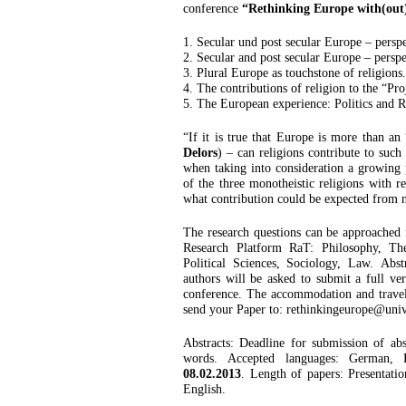
conference
“Rethinking Europe with(out)
1. Secular und post secular Europe – perspe
2. Secular and post secular Europe – perspe
3. Plural Europe as touchstone of religions.
4. The contributions of religion to the “Pr
5. The European experience: Politics and Re
“If it is true that Europe is more than an
Delors
) – can religions contribute to suc
when taking into consideration a growing 
of the three monotheistic religions with 
what contribution could be expected from n
The research questions can be approached f
Research Platform RaT: Philosophy, The
Political Sciences, Sociology, Law. Abst
authors will be asked to submit a full ver
conference. The accommodation and travel 
send your Paper to:
rethinkingeurope@univi
Abstracts: Deadline for submission of abs
words. Accepted languages: German, E
08.02.2013
. Length of papers: Presentat
English.