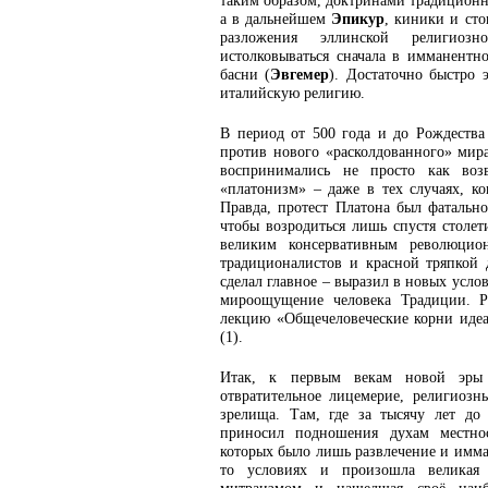
таким образом, доктринами традицион
а в дальнейшем
Эпикур
, киники и ст
разложения эллинской религиоз
истолковываться сначала в имманентно
басни (
Эвгемер
). Достаточно быстро 
италийскую религию.
В период от 500 года и до Рождеств
против нового «расколдованного» мир
воспринимались не просто как воз
«платонизм» – даже в тех случаях, ко
Правда, протест Платона был фатально
чтобы возродиться лишь спустя столе
великим консервативным революцио
традиционалистов и красной тряпкой
сделал главное – выразил в новых усло
мироощущение человека Традиции. Р
лекцию «Общечеловеческие корни идеа
(1).
Итак, к первым векам новой эры
отвратительное лицемерие, религиоз
зрелища. Там, где за тысячу лет до
приносил подношения духам местнос
которых было лишь развлечение и имма
то условиях и произошла великая 