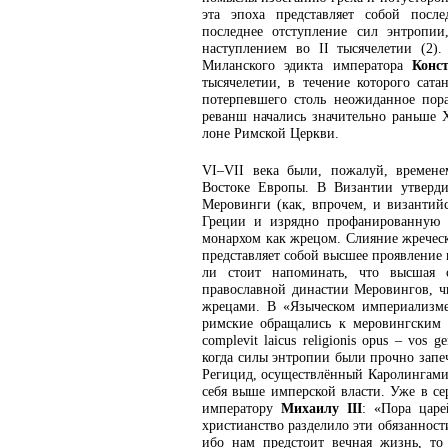
эта эпоха представляет собой посл
последнее отступление сил энтропии
наступлением во II тысячелетии (2)
Миланского эдикта императора
Конс
тысячелетии, в течение которого сата
потерпевшего столь неожиданное пор
реванш начались значительно раньше X
лоне Римской Церкви.
VI–VII века были, пожалуй, времене
Востоке Европы. В Византии утверди
Меровинги (как, впрочем, и византий
Греции и изрядно профанированную 
монархом как жрецом. Слияние жреческ
представляет собой высшее проявление 
ли стоит напоминать, что высшая 
православной династии Меровингов, ч
жрецами. В «Языческом империализм
римские обращались к меровингским цар
complevit laicus religionis opus – vos ge
когда силы энтропии были прочно запе
Регицид, осуществлённый Каролингами в
себя выше имперской власти. Уже в се
императору
Михаилу III
: «Пора царе
христианство разделило эти обязанност
ибо нам предстоит вечная жизнь, то