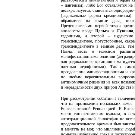
растворяется в имманентном и теряет 
– пантеизм), либо Бог объявляется н
десакрализуется, становится однородно
(радикальные формы креационизма).
обращается на земные дела, посю
Представителями первой точки зрени
апологеты вроде
Цельса
и
Лукиана
гедонизма, а второй – иудейски
трансцендентное, потустороннее, сакр
трансцендентного в земные дела, тем
Павла, весть о телесном распят
манифестационизма эллинов (деградир
для радикального креационизма иудее
частыми иерофаниями). Так с самог
преодолении манифестационизма и кре
по любым вероучительным вопросам
антиномичные решения из всех возмож
и нераздельности двух природ Христа и 
При рассмотрении событий I тысячелет
что на протяжении нескольких веков 
Консервативной Революцией. В Китае
место синкретическим культам, в ос
антитрадиционной философии не остало
продолжительного времени был заняты
и мечтать не мог, что миллионы люде
помыслы избеганию греха и потусторон