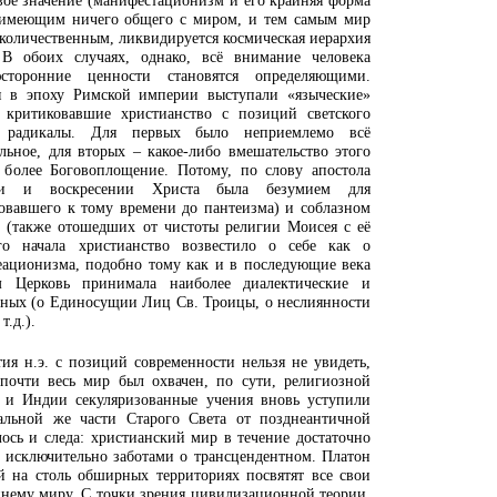
своё значение (манифестационизм и его крайняя форма
е имеющим ничего общего с миром, и тем самым мир
-количественным, ликвидируется космическая иерархия
 В обоих случаях, однако, всё внимание человека
сторонние ценности становятся определяющими.
я в эпоху Римской империи выступали «языческие»
, критиковавшие христианство с позиций светского
е радикалы. Для первых было неприемлемо всё
альное, для вторых – какое-либо вмешательство этого
 более Боговоплощение. Потому, по слову апостола
ии и воскресении Христа была безумием для
овавшего к тому времени до пантеизма) и соблазном
в (также отошедших от чистоты религии Моисея с её
о начала христианство возвестило о себе как о
ационизма, подобно тому как и в последующие века
 Церковь принимала наиболее диалектические и
ных (о Единосущии Лиц Св. Троицы, о неслиянности
т.д.).
ия н.э. с позиций современности нельзя не увидеть,
почти весь мир был охвачен, по сути, религиозной
 и Индии секуляризованные учения вновь уступили
тальной же части Старого Света от позднеантичной
сь и следа: христианский мир в течение достаточно
 исключительно заботами о трансцендентном. Платон
й на столь обширных территориях посвятят все свои
нему миру. С точки зрения цивилизационной теории,