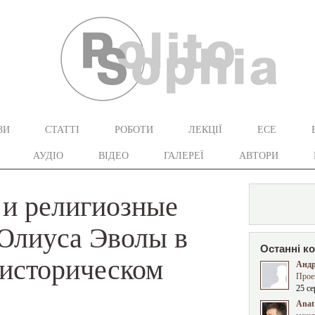
ЗИ
СТАТТІ
РОБОТИ
ЛЕКЦІЇ
ЕСЕ
АУДІО
ВІДЕО
ГАЛЕРЕЇ
АВТОРИ
 и религиозные
Юлиуса Эволы в
Останні к
-историческом
Андр
Прое
25 се
Anat 