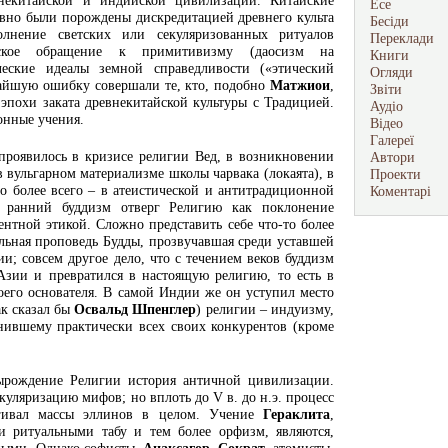
внекитайской и индийской цивилизаций. Китайские
Есе
 явно были порождены дискредитацией древнего культа
Бесіди
лнение светских или секуляризованных ритуалов
Переклади
ческое обращение к примитивизму (даосизм на
Книги
ческие идеалы земной справедливости («этический
Огляди
чайшую ошибку совершали те, кто, подобно
Матжиои
,
Звіти
эпохи заката древнекитайской культуры с Традицией.
Аудіо
онные учения.
Відео
Галереї
проявилось в кризисе религии Вед, в возникновении
Автори
 вульгарном материализме школы чарвака (локаята), в
Проекти
но более всего – в атеистической и антитрадиционной
Коментарі
 ранний буддизм отверг Религию как поклонение
нтной этикой. Сложно представить себе что-то более
альная проповедь Будды, прозвучавшая среди уставшей
и; совсем другое дело, что с течением веков буддизм
Азии и превратился в настоящую религию, то есть в
его основателя. В самой Индии же он уступил место
ак сказал бы
Освальд Шпенглер
) религии – индуизму,
ившему практически всех своих конкурентов (кроме
вырождение Религии история античной цивилизации.
уляризацию мифов; но вплоть до V в. до н.э. процесс
агивал массы эллинов в целом. Учение
Гераклита
,
и ритуальными табу и тем более орфизм, являются,