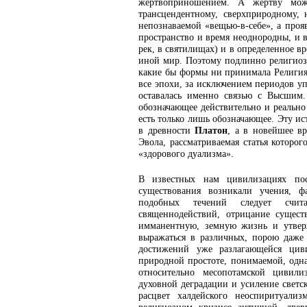
жертвоприношением. А жертву можн
трансцендентному, сверхприродному, 
непознаваемой «вещью-в-себе», а проя
пространство и время неоднородны, и в
рек, в святилищах) и в определенное вр
иной мир. Поэтому подлинно религиоз
какие бы формы ни принимала Религия 
все эпохи, за исключением периодов у
оставалась именно связью с Высшим.
обозначающее действительно и реально
есть только лишь обозначающее. Эту и
в древности
Платон
, а в новейшее в
Эвола, рассматриваемая статья которо
«здорового дуализма».
В известных нам цивилизациях пос
существования возникали учения, 
подобных течений следует счит
священнодействий, отрицание сущест
имманентную, земную жизнь и утвер
выражаться в различных, порою даже
достижений уже разлагающейся циви
природной простоте, понимаемой, одн
относительно месопотамской цивили
духовной деградации и усиление светск
расцвет халдейского неоспиритуали