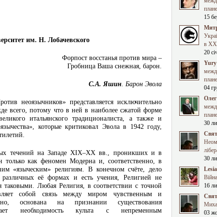
межд
план
15 бе
Митр
Укра
ерситет им. Н. Лобачевского
в XXI
20 сі
Форпост восстанья против мира –
Yury
Гробница Ваша снежная, барон.
межд
план
С.А. Яшин
. Барон Эвола
04 гр
Олег
отив неоязычников» представляется исключительно
межд
е всего, потому что в ней в наиболее сжатой форме
план
еликого итальянского традиционалиста, а также и
30 ли
язычества», которые критиковал Эвола в 1942 году,
Свят
ятилетий.
Неома
лібер
ных течений на Западе XIX–XX вв., проникших и в
30 ли
 только как феномен Модерна и, соответственно, в
им «языческим» религиям. В конечном счёте, дело
Lesi
в различных её формах и есть учения, Религией не
Війна
 таковыми. Любая Религия, в соответствии с точной
16 ли
тавляет собой связь между миром чувственным и
Свят
енно, основана на признании существования
Миха
екает необходимость культа с непременным
03 ж