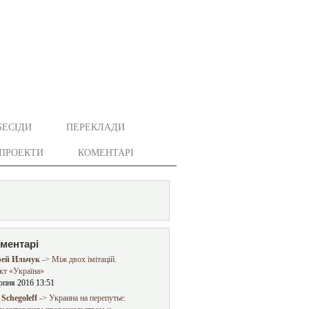
БЕСІДИ
ПЕРЕКЛАДИ
ПРОЕКТИ
КОМЕНТАРІ
оментарі
ей Ильчук
-> Між двох імітацій.
кт «Україна»
рпня 2016 13:51
Schegoleff
-> Украина на перепутье: