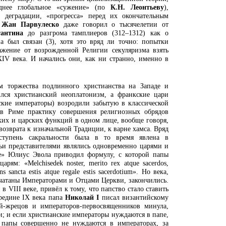
еднее глобальное «сужение» (по
К.Н. Леонтьеву
),
, деградации, «прогресса» перед их окончательным
.
Жан Парвулеско
даже говорил о тысячелетии от
тантина
до разгрома тамплиеров (312–1312) как о
на был связан (3), хотя это вряд ли точно: попытки
ажение от возрожденной Религии секуляризма взять
IV века. И начались они, как ни странно, именно в
м торжества подлинного христианства на Западе и
лся христианский неоплатонизм, а франкские цари
ские императоры) возродили забытую в классической
в Риме практику совершения религиозных обрядов
их и царских функций в одном лице, вообще говоря,
возврата к изначальной Традиции, к варне хамса. Вряд
ступень сакральности была в то время явлена в
ьи представителями являлись одновременно царями и
е» Юлиус Эвола приводил формулу, с которой папы
ям: «Melchisedek noster, merito rex atque sacerdos,
ns sancta estis atque regale estis sacerdotium». Но века,
чатаны Императорами и Отцами Церкви, закончились.
 VIII веке, привёл к тому, что папство стало ставить
редине IX века папа
Николай I
писал византийскому
й-жрецов и императоров-первосвященников минула,
и; и если христианские императоры нуждаются в папе,
 папы совершенно не нуждаются в императорах, за