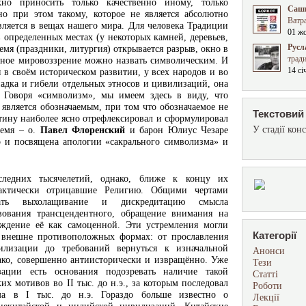
о приносить только качественно иному, только
Сашк
но при этом такому, которое не является абсолютно
Ватра
вляется в вещах нашего мира. Для человека Традиции
01 ж
 определенных местах (у некоторых камней, деревьев,
Русл
емя (праздники, литургия) открывается разрыв, окно в
трад
ное мировоззрение можно назвать символическим. И
14 сі
в своём историческом развитии, у всех народов и во
падка и гибели отдельных этносов и цивилизаций, она
 Говоря «символизм», мы имеем здесь в виду, что
 является обозначаемым, при том что обозначаемое не
Текстовий 
стину наиболее ясно отрефлексировал и сформулировал
У стадії конс
ремя – о.
Павел Флоренский
и барон Юлиус Чезаре
го и посвящена апологии «сакрального символизма» и
ледних тысячелетий, однако, ближе к концу их
фактически отрицавшие Религию. Общими чертами
ать выхолащивание и дискредитацию смысла
вования трансцендентного, обращение внимания на
ждение её как самоценной. Эти устремления могли
Категорії
 внешне противоположных формах: от прославления
лизации до требований вернуться к изначальной
Анонси
ако, совершенно антиисторически и извращённо. Уже
Тези
зации есть основания подозревать наличие такой
Статті
их мотивов во II тыс. до н.э., за которым последовал
Роботи
зма в I тыс. до н.э. Гораздо больше известно о
Лекції