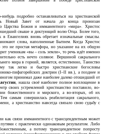
олее полное завершение в победе христианской
-нибудь подробно останавливаться на христианской
сь Новый Завет от начала до конца пронизан
го Царства Божия и имманентного «мира». Христос
ришедший свыше и диктующий волю Отца. Более того,
к в Евангелиях вновь обретает изначальные смыслы.
анимают слова, наполненные Бытием. Когда Христос
 это не простая метафора, но указание на их общую
рит ученикам «вы – соль земли», то речь идёт именно
вительно есть нечто соляное. Вершиной сакрального
него мира в горний, является, естественно, Таинство
ему так легко и быстро христианские богословы
онико-пифагорейских доктрин (I–II вв.), а позднее и
 многом принимал даже наиболее далеко отошедший от
вгустин
, нашла своё наиболее полное воплощение в
нтр своих устремлений христианство поставило, во-
чии божественного и мирского, а во-вторых, об их
 Тем самым совершилась реабилитация сакрального,
ени, а христианство навсегда связало свою судьбу с
ии как связи имманентного с трансцендентным может
путями с практически одинаковым результатом. Либо
божественным, а потому трансцендентное попросту