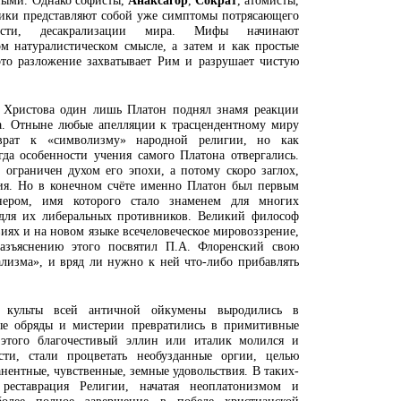
ными. Однако софисты,
Анаксагор
,
Сократ
, атомисты,
оики представляют собой уже симптомы потрясающего
ности, десакрализации мира. Мифы начинают
м натуралистическом смысле, а затем и как простые
это разложение захватывает Рим и разрушает чистую
а Христова один лишь Платон поднял знамя реакции
а. Отныне любые апелляции к трасцендентному миру
врат к «символизму» народной религии, но как
гда особенности учения самого Платона отвергались.
 ограничен духом его эпохи, а потому скоро заглох,
тия. Но в конечном счёте именно Платон был первым
нером, имя которого стало знаменем для многих
 для их либеральных противников. Великий философ
виях и на новом языке всечеловеческое мировоззрение,
азъяснению этого посвятил П.А. Флоренский свою
лизма», и вряд ли нужно к ней что-либо прибавлять
 культы всей античной ойкумены выродились в
ные обряды и мистерии превратились в примитивные
 этого благочестивый эллин или италик молился и
ти, стали процветать необузданные оргии, целью
нентные, чувственные, земные удовольствия. В таких-
реставрация Религии, начатая неоплатонизмом и