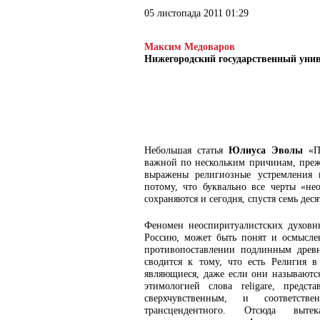
05 листопада 2011 01:29
Максим Медоваров
Нижегородский государственный унив
Небольшая статья
Юлиуса Эволы
«Пр
важной по нескольким причинам, прежд
выражены религиозные устремления в
потому, что буквально все черты «нео
сохраняются и сегодня, спустя семь дес
Феномен неоспиритуалистских духов
Россию, может быть понят и осмыслен
противопоставлении подлинным древн
сводится к тому, что есть Религия 
являющиеся, даже если они называются
этимологией слова religare, предс
сверхчувственным, и соответств
трансцендентного. Отсюда выт