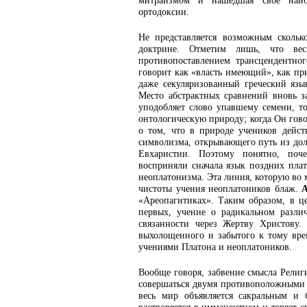
митраизмом и нашедшая своё наиб
ортодоксии.
Не представляется возможным сколько
доктрине. Отметим лишь, что ве
противопоставлением трансцендентно
говорит как «власть имеющий», как п
даже секуляризованный греческий язы
Место абстрактных сравнений вновь з
уподобляет слово упавшему семени, то
онтологическую природу; когда Он гово
о том, что в природе учеников дейст
символизма, открывающего путь из доль
Евхаристии. Поэтому понятно, поч
восприняли сначала язык поздних плат
неоплатонизма. Эта линия, которую во
чистоты учения неоплатоников блаж.
А
«Ареопагитиках». Таким образом, в це
первых, учение о радикальном разли
связанности через Жертву Христову.
выхолощенного и забытого к тому врем
учениями Платона и неоплатоников.
Вообще говоря, забвение смысла Религ
совершаться двумя противоположными 
весь мир объявляется сакральным и 