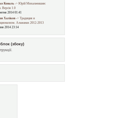
о Коваль
-> Юрій Михальчишин:
. Версія 1.0
овтня 2014 01:41
ан Халіков
-> Традиция и
иционализм. Альманах 2012-2013
чня 2014 23:14
блок (збоку)
трукції.