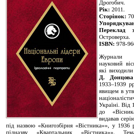
Дрогобич.
Рік:
2011.
Сторінок:
70
Упорядкува
Переклад з
Островерха.
ISBN:
978-96
Журнали «
науковий віс
які виходили
Д. Донцова
1933–1939 рр
явищем в утв
націоналіс
Україні. Від 
до «Вісни
видавав сері
під назвою «Книгозбірня «Вістника»
»
, у 1936 
підназву «Квартальник «Вістника»
»
. Тем