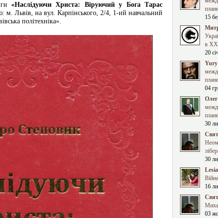
межд
ниги
«Наслідуючи Христа: Віруючий у Бога Тарас
план
ою: м. Львів, на вул. Карпінського, 2/4, 1-ий навчальний
15 бе
івська політехніка».
Митр
Укра
в XXI
20 сі
Yury
межд
план
04 гр
Олег
межд
план
30 ли
Свят
Неома
лібер
30 ли
Lesi
Війна
16 ли
Свят
Миха
03 ж