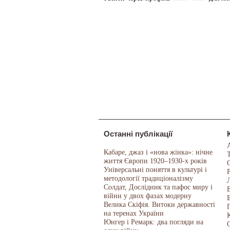
Останні публікації
Кабаре, джаз і «нова жінка»: нічне
життя Європи 1920–1930-х років
Універсальні поняття в культурі і
методології традиціоналізму
Солдат, Дослідник та пафос миру і
війни у двох фазах модерну
Велика Скіфія. Витоки державності
на теренах України
Юнгер і Ремарк: два погляди на