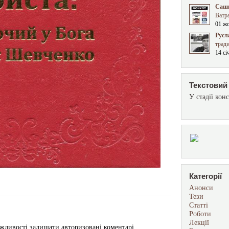
Сашк
Ватра
01 ж
Русл
трад
14 сі
Текстовий 
У стадії конс
Категорії
Анонси
Тези
Статті
Роботи
Лекції
жливості залишати авторизовані коментарі.