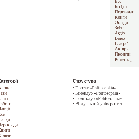
Есе
Бесіди
Переклади
Книги
Огляди
Звіти
Аудіо
Відео
Галереї
Автори
Проекти
Коментарі
Категорії
Структура
Анонси
• Проект «Politosophia»
Тези
• Кіноклуб «Politosophia»
Статті
• Політклуб «Politosophia»
Роботи
• Віртуальний університет
Лекції
Есе
Бесіди
Переклади
Книги
Огляди