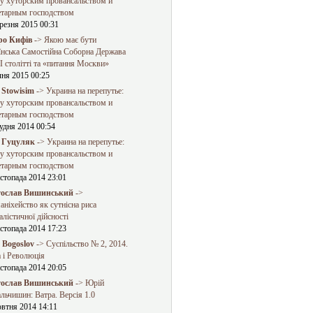
у хуторским провансальством и
етарным господством
резня 2015 00:31
о Кифів
-> Якою має бути
їнська Самостійна Соборна Держава
 столітті та «питання Москви»
чня 2015 00:25
 Stowisim
-> Украина на перепутье:
у хуторским провансальством и
етарным господством
удня 2014 00:54
 Гуцуляк
-> Украина на перепутье:
у хуторским провансальством и
етарным господством
стопада 2014 23:01
ослав Вишинський
->
ніхейство як сутнісна риса
алістичної дійсності
стопада 2014 17:23
a Bogoslov
-> Суспільство № 2, 2014.
 і Революція
стопада 2014 20:05
ослав Вишинський
-> Юрій
льчишин: Ватра. Версія 1.0
овтня 2014 14:11