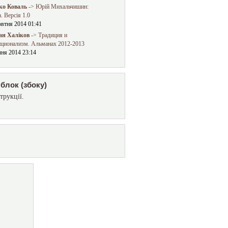
о Коваль
-> Юрій Михальчишин:
. Версія 1.0
овтня 2014 01:41
ан Халіков
-> Традиция и
иционализм. Альманах 2012-2013
чня 2014 23:14
блок (збоку)
трукції.