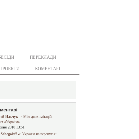
БЕСІДИ
ПЕРЕКЛАДИ
ПРОЕКТИ
КОМЕНТАРІ
оментарі
ей Ильчук
-> Між двох імітацій.
кт «Україна»
рпня 2016 13:51
Schegoleff
-> Украина на перепутье: