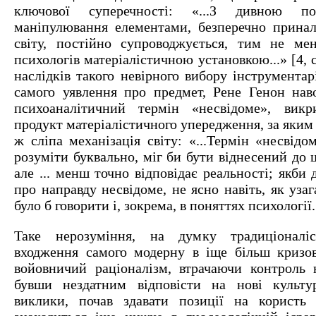
ключової суперечності: «...З дивною по
маніпулювання елементами, безперечно прина
світу, постійно супроводжується, тим не ме
психологів матеріалістичною установкою...» [4, с
наслідків такого невірного вибору інструмента
самого уявлення про предмет, Рене Генон нав
психоаналітичний термін «несвідоме», вик
продукт матеріалістичного упередження, за яким 
ж сліпа механізація світу: «...Термін «несвідом
розуміти буквально, міг би бути віднесений до 
але ... менш точно відповідає реальності; якби
про направду несвідоме, не ясно навіть, як уза
було б говорити і, зокрема, в поняттях психології...
Таке нерозуміння, на думку традиціоналі
входження самого модерну в іще більш кризов
войовничий раціоналізм, втрачаючи контроль 
бувши нездатним відповісти на нові культур
виклики, почав здавати позиції на користь 