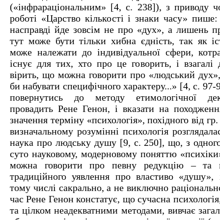
(«інфрараціональним» [4, с. 238]), з приводу 
роботі «Царство кількості і знаки часу» пише:
насправді йде зовсім не про «дух», а лишень п
тут може бути тільки хибна єдність, так як іс
може належати до індивідуальної сфери, котр
існує для тих, хто про це говорить, і взагалі 
вірить, що можна говорити про «людський дух»,
би набувати специфічного характеру...» [4, с. 97-9
повернутись до методу етимологічної дек
провадить Рене Генон, і вказати на походженн
значення терміну «психологія», похідного від гр
визначальному розумінні психологія розглядала
наука про людську душу [9, с. 250], що, з одног
суто науковому, модерновому поняттю «психіки»
можна говорити про певну редукцію – та к
традиційного уявлення про властиво «душу», 
тому числі сакрально, а не виключно раціональн
час Рене Генон констатує, що сучасна психологія
та цілком неадекватними методами, вивчає зага