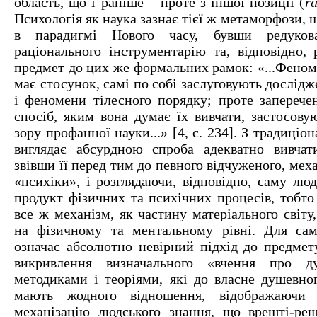
область, що і раніше – проте з іншої позиції (
ra
Психологія як наука зазнає тієї ж метаморфози, щ
в парадигмі Нового часу, бувши редуко
раціонального інструментарію та, відповідно, 
предмет до цих же формальних рамок: «...Феном
має стосунок, самі по собі заслуговують дослідж
і феномени тілесного порядку; проте заперече
спосіб, яким вона думає їх вивчати, застосову
зору профанної науки...» [4, с. 234]. З традиціон
виглядає абсурдною спроба адекватно вивчат
звівши її перед тим до певного відчуженого, мех
«психіки», і розглядаючи, відповідно, саму лю
продукт фізичних та психічних процесів, тобто
все ж механізм, як частину матеріального світу
на фізичному та ментальному рівні. Для сам
означає абсолютно невірний підхід до предмету
викривлення визначального «вчення про д
методиками і теоріями, які до власне душевног
мають жодного відношення, відображаючи 
механізацію людського знання, що врешті-ре