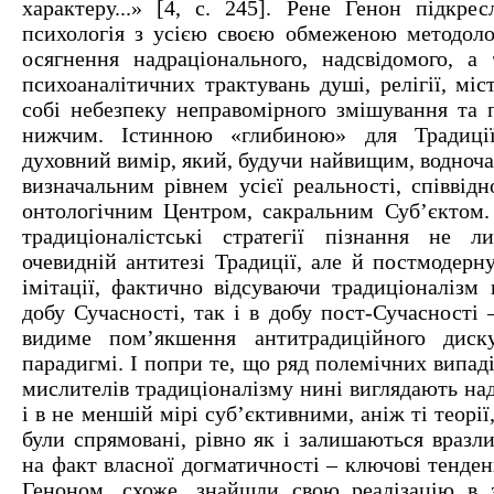
характеру...» [4, с. 245]. Рене Генон підкре
психологія з усією своєю обмеженою методоло
осягнення надраціонального, надсвідомого, а
психоаналітичних трактувань душі, релігії, мі
собі небезпеку неправомірного змішування та 
нижчим. Істинною «глибиною» для Традиції
духовний вимір, який, будучи найвищим, водноча
визначальним рівнем усієї реальності, співвід
онтологічним Центром, сакральним Суб’єктом.
традиціоналістські стратегії пізнання не 
очевидній антитезі Традиції, але й постмодерну
імітації, фактично відсуваючи традиціоналізм 
добу Сучасності, так і в добу пост-Сучасності
видиме пом’якшення антитрадиційного диск
парадигмі. І попри те, що ряд полемічних випад
мислителів традиціоналізму нині виглядають на
і в не меншій мірі суб’єктивними, аніж ті теорі
були спрямовані, рівно як і залишаються вразл
на факт власної догматичності – ключові тенденц
Геноном, схоже, знайшли свою реалізацію в з