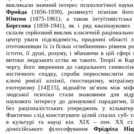
викликали значний інтерес психологічної науки
Фройда
(1856-1939), розвинуті пізніше йо
Юнгом
(1875-1961), а також інтуїтивістськ
Бергсона
(1859-1941), як і ряд квазінаукових 
склали серйозний виклик класичній раціонально
центр уваги підсвідомість, придонні області 
ототожнивши їх із більш «глибинним» рівнем ро
істоти, її душі, розуму, і вбачаючи в цій сфері
витоки людського єства як такого. Теорії ж Ка
чергу, його звернення до сакрального символізм
містичного спадку, спроби переосмислити лю
ключі ревізії алхімії, гностицизму, мітраїзму
езотеризму [14][15], віднайти зв’язок між мі
людської психіки стали знаковими для від
наукового інтересу до донаукової парадигми, ї
без раціоналістських упереджень у кільватер
Фактично слід констатувати цілий спалах суб- т
в культурі та науці кін. XIX – поч. XX ст.
діонісійського філософування
Фрідріха Ні