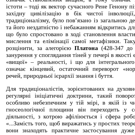
істоти – тоді як вектор сучасного Рене Генону п
західну цивілізацію в бік чистої інволюці
традиціоналізму, було пов’язано із загальною д
та його нездатністю і небажанням відкритись для
що було спростовано в ході становлення власти
мислення та елімінації самої метафізики. Та
розцінити, за алегорією
Платона
(428-347 до 
занурення у споглядання тіней у печері в якості 
«вищої» – реальності, і що для інтегрального
означає кінцевий, остаточний переворот «но
речей, природньої ієрархії знання і буття.
Для традиціоналістів, зорієнтованих на духовн
регулярні ініціатичні доктрини, такий поворо
особливо небезпечним у тій мірі, в якій із чи
гносеологічної площини він переходить у с
діяльності, з котрою афіліюється і сфера робо
«...Замість того, щоб виражатись у простих теор
вони знаходять практичне застосування дуже