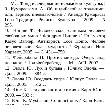
— М. : Фонд исследований исламской культуры, 
9. Кумарасвами А. Об индийской и традицион
или, вернее, пневматологии / Ананда Кумарасв
Гора. Традиция. Религия. Культура. — 2009. —
295.
10. Ницше Ф. Человеческое, слишком человеч
свободных умов / Фридрих Ницше // По ту стор
Казус Вагнер. Антихрист. Ecce Homo. Челове
человеческое. Злая мудрость / Фридрих Н
Харвест, 2005. — С. 431—750.
11. Фейерабенд П. Против метода. Очерк ана
познания / Пол Фейерабенд. — М. : АСТ, 2007. —
12. Эвола Ю. Лук и булава / Юлиус Эвола. —
Даль, 2009. — 384 с.
13. Эвола Ю. Оседлать тигра / Юлиус Эвола. 
Даль, 2005. — 512 с.
14. Юнг К. Психология и алхимия / Карл Юнг. 
2003. — 592 с.
15. Юнг К. Mysterium Coniunctionis / Карл Юнг.