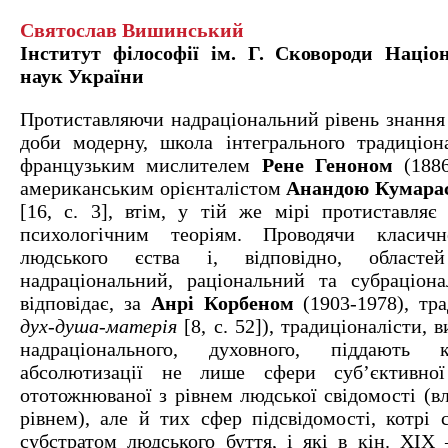
Святослав Вишинський
Інститут філософії ім. Г. Сковороди Націон
наук України
Протиставляючи надраціональний рівень знання 
доби модерну, школа інтегрального традиціона
французьким мислителем
Рене Геноном
(1886
американським орієнталістом
Анандою Кумара
[16, с. 3], втім, у тій же мірі протиставляє
психологічним теоріям. Проводячи класич
людського єства і, відповідно, областе
надраціональний, раціональний та субраціон
відповідає, за
Анрі Корбеном
(1903-1978), тра
дух-душа-матерія
[8, с. 52]), традиціоналісти, 
надраціонального, духовного, піддають 
абсолютизації не лише сфери суб’єктивної 
ототожнюваної з рівнем людської свідомості (в
рівнем), але й тих сфер підсвідомості, котрі
субстратом людського буття, і які в кін. XIX 