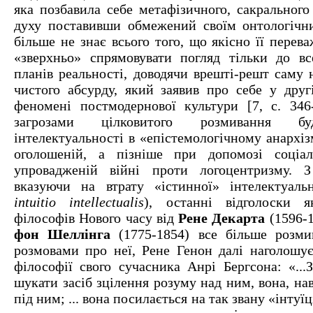
яка позбавила себе метафізичного, сакрального
духу поставивши обмежений своїм онтологічн
більше не знає всього того, що якісно її перев
«зверхньо» спрямовувати погляд тільки до в
планів реальності, доводячи врешті-решт саму 
чистого абсурду, який заявив про себе у друг
феномені постмодернової культури [7, с. 346-
загрозами цілковитого розмивання бу
інтелектуальності в «епістемологічному анархізм
оголошеній, а пізніше при допомозі соціал
упровадженій війні проти логоцентризму. З
вказуючи на втрату «істинної» інтелектуально
intuitio intellectualis
), останні відголоски я
філософів Нового часу від
Рене Декарта
(1596-
фон Шеллінга
(1775-1854) все більше розми
розмовами про неї, Рене Генон далі наголошує
філософії свого сучасника Анрі Бергсона: «...
шукати засіб зцілення розуму над ним, вона, на
під ним; ... вона посилається на так звану «інту