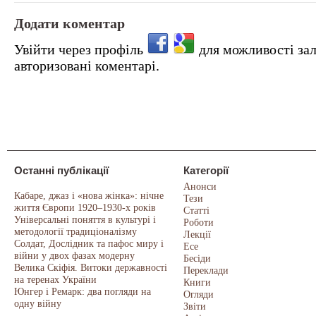
Додати коментар
Увійти через профіль
для можливості за
авторизовані коментарі.
Останні публікації
Категорії
Анонси
Кабаре, джаз і «нова жінка»: нічне
Тези
життя Європи 1920–1930-х років
Статті
Універсальні поняття в культурі і
Роботи
методології традиціоналізму
Лекції
Солдат, Дослідник та пафос миру і
Есе
війни у двох фазах модерну
Бесіди
Велика Скіфія. Витоки державності
Переклади
на теренах України
Книги
Юнгер і Ремарк: два погляди на
Огляди
одну війну
Звіти