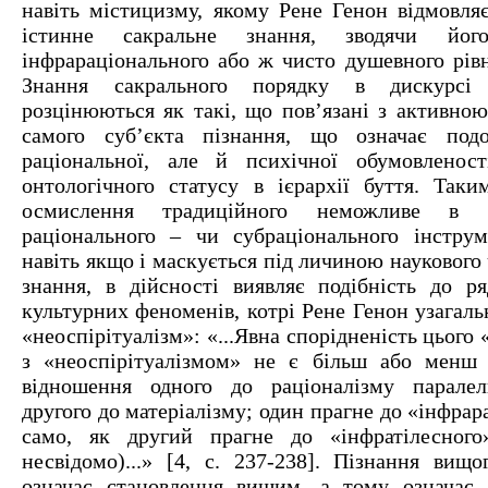
навіть містицизму, якому Рене Генон відмовляє
істинне сакральне знання, зводячи й
інфрараціонального або ж чисто душевного рівня
Знання сакрального порядку в дискурсі т
розцінюються як такі, що пов’язані з активно
самого суб’єкта пізнання, що означає по
раціональної, але й психічної обумовленост
онтологічного статусу в ієрархії буття. Так
осмислення традиційного неможливе в 
раціонального – чи субраціонального інструм
навіть якщо і маскується під личиною наукового
знання, в дійсності виявляє подібність до ря
культурних феноменів, котрі Рене Генон узагал
«неоспірітуалізм»: «...Явна спорідненість цього «
з «неоспірітуалізмом» не є більш або менш 
відношення одного до раціоналізму парале
другого до матеріалізму; один прагне до «інфрар
само, як другий прагне до «інфратілесного»
несвідомо)...» [4, с. 237-238]. Пізнання вищо
означає становлення вищим, а тому означає 