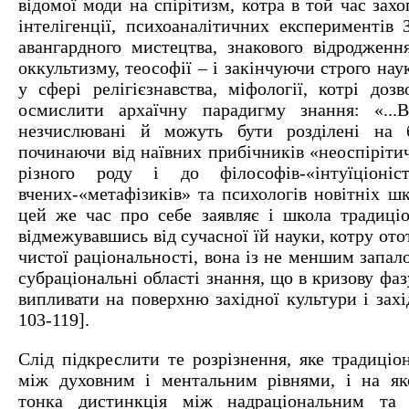
відомої моди на спірітизм, котра в той час зах
інтелігенції, психоаналітичних експериментів 
авангардного мистецтва, знакового відродження
оккультизму, теософії – і закінчуючи строго н
у сфері релігієзнавства, міфології, котрі доз
осмислити архаїчну парадигму знання: «..
незчислювані й можуть бути розділені на ба
починаючи від наївних прибічників «неоспіріти
різного роду і до філософів-«інтуїціоніс
вчених-«метафізиків» та психологів новітніх шкі
цей же час про себе заявляє і школа традиціо
відмежувавшись від сучасної їй науки, котру ото
чистої раціональності, вона із не меншим запало
субраціональні області знання, що в кризову фа
випливати на поверхню західної культури і захід
103-119].
Слід підкреслити те розрізнення, яке традиціо
між духовним і ментальним рівнями, і на як
тонка дистинкція між надраціональним та 