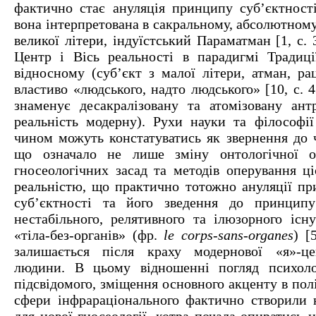
фактично стає ануляція принципу суб’єктності
вона інтерпретована в сакральному, абсолютному
великої літери, індуїстський Параматман [1, с. 
Центр і Вісь реальності в парадигмі Традиц
відносному (суб’єкт з малої літери, атман, ра
властиво «людського, надто людського» [10, с. 4
знаменує десакралізовану та атомізовану ант
реальність модерну). Рухи науки та філософі
чином можуть констатуватись як звернення до ч
що означало не лише зміну онтологічної ор
гносеологічних засад та методів оперування ц
реальністю, що практично тотожно ануляції пр
суб’єктності та його зведення до принципу 
нестабільного, релятивного та ілюзорного існу
«тіла-без-органів» (фр.
le corps-sans-organes
) [
залишається після краху модернової «я»-це
людини. В цьому відношенні погляд психоло
підсвідомого, зміщення основного акценту в полі
сфери інфрараціонального фактично створили 