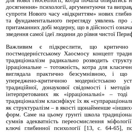
для нової гносеології, котра почала опиратись н
досягнення» психології, аргументуючи та виправ
супроти Нового часу «відкриттям» нових глибин
та фундаментального перегляду уявлень про 
притаманних добі модерну, що в дійсності означа
зведення самої ідеї людини до рівня чистої Периф
Важливим є підкреслити, що критично 
постмодерністському Хаосмосу концепт тради
традиціоналізм радикально розводить структ
ірраціональне – тотожність, котра для класичн
виглядала практично безсумнівною, і що 
упереджено-критичною модерністською ус
традиційної, донаукової свідомості і методів
інтерпретованих як «ірраціональні» – тоді 
традиціоналізм класифікує їх як «супрараціональ
як структуралізм – в якості щонайменше «інших
форм. Саме на цьому грунті школа традиціонал
сумнів адекватність переосмислення міфології
ключі глибинної психології [13, с. 64-65], п