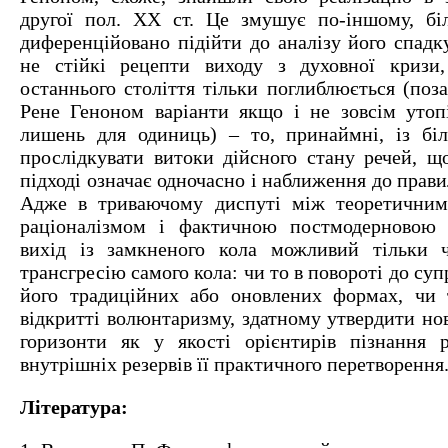
другої пол. XX ст. Це змушує по-іншому, бі
диференційовано підійти до аналізу його спадк
не стійкі рецепти виходу з духовної кризи,
останнього століття тільки поглиблюється (поз
Рене Геноном варіанти якщо і не зовсім утопі
лишень для одиниць) – то, принаймні, із бі
прослідкувати витоки дійсного стану речей, 
підході означає одночасно і наближення до прави
Адже в триваючому диспуті між теоретичним
раціоналізмом і фактичною постмодерновою і
вихід із замкненого кола можливий тільки ч
трансгресію самого кола: чи то в повороті до су
його традиційних або оновлених формах, чи 
відкритті волюнтаризму, здатному утвердити но
горизонти як у якості орієнтирів пізнання р
внутрішніх резервів її практичного перетворення
Література: