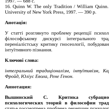
1997. — 688 с.
16. Quinn W. The only Tradition / William Quinn
University of New York Press, 1997. — 390 p.
Анотація:
У статті розглянуто проблему рецепції психол
філософському дискурсі інтегрального тра
переніалістську критику гносеології, побудован
інтуїтивного пізнання.
Ключові слова:
інтегральний традиціоналізм, інтуїтивізм, К
Фройд, Юліус Евола, Рене Генон.
Аннотация:
Вышинский С. Критика субрацио
психологических теорий в философии трад
статье рассмотрена проблема рецепции психолог