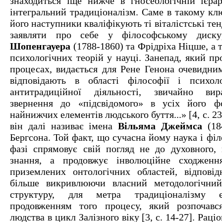
знаходиться іще нижче в гносеологічній ієрарх
інтегральний традиціоналізм. Саме в такому кл
його наступники кваліфікують ті віталістські те
заявляти про себе у філософському диск
Шопенгауера
(1788-1860) та Фрідріха Ніцше, а 
психологічних теорій у науці. Занепад, який пр
процесах, видається для Рене Генона очевидним
відповідають в області філософії і психоло
антитрадиційної діяльності, звичайно ви
звернення до «підсвідомого» в усіх його ф
найнижчих елементів людського буття...» [4, с. 237
він далі називає імена
Вільяма Джеймса
(18
Бергсона. Той факт, що сучасна йому наука і філ
фазі спрямовує свій погляд не до духовного, 
знання, а продовжує інволюційне сходжен
приземлених онтологічних областей, відпові
більше викривлюючи власний методологічний
структуру, для метра традиціоналізму 
продовженням того процесу, який розпочавс
людства в цикл Залізного віку [3, с. 14-27]. Раці