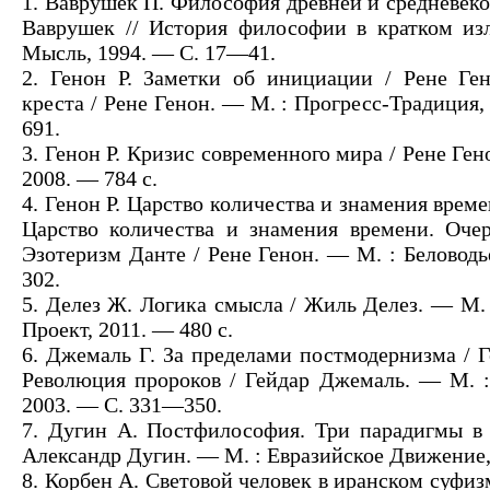
1. Ваврушек П. Философия древней и средневеко
Ваврушек // История философии в кратком из
Мысль, 1994. — С. 17—41.
2. Генон Р. Заметки об инициации / Рене Ге
креста / Рене Генон. — М. : Прогресс-Традиция
691.
3. Генон Р. Кризис современного мира / Рене Ген
2008. — 784 с.
4. Генон Р. Царство количества и знамения време
Царство количества и знамения времени. Оче
Эзотеризм Данте / Рене Генон. — М. : Беловодь
302.
5. Делез Ж. Логика смысла / Жиль Делез. — М.
Проект, 2011. — 480 с.
6. Джемаль Г. За пределами постмодернизма / Г
Революция пророков / Гейдар Джемаль. — М. : 
2003. — С. 331—350.
7. Дугин А. Постфилософия. Три парадигмы в
Александр Дугин. — М. : Евразийское Движение, 
8. Корбен А. Световой человек в иранском суфиз