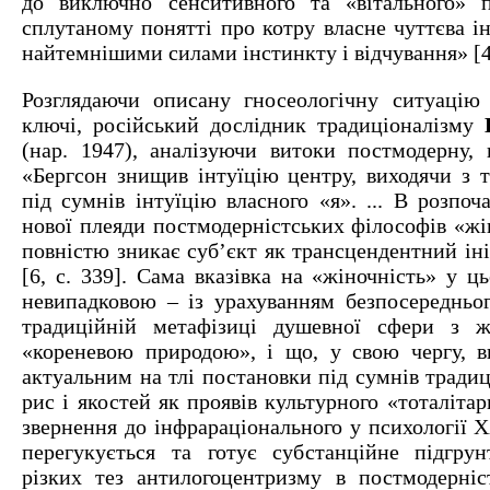
до виключно сенситивного та «вітального» п
сплутаному понятті про котру власне чуттєва ін
найтемнішими силами інстинкту і відчування» [4,
Розглядаючи описану гносеологічну ситуацію
ключі, російський дослідник традиціоналізму
(нар. 1947), аналізуючи витоки постмодерну, 
«Бергсон знищив інтуїцію центру, виходячи з т
під сумнів інтуїцію власного «я». ... В розпо
нової плеяди постмодерністських філософів «жі
повністю зникає суб’єкт як трансцендентний ініц
[6, с. 339]. Сама вказівка на «жіночність» у ц
невипадковою – із урахуванням безпосередньо
традиційній метафізиці душевної сфери з ж
«кореневою природою», і що, у свою чергу, в
актуальним на тлі постановки під сумнів тради
рис і якостей як проявів культурного «тоталіта
звернення до інфрараціонального у психології 
перегукується та готує субстанційне підгру
різких тез антилогоцентризму в постмодерніст