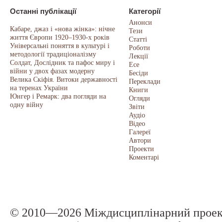
Останні публікації
Категорії
Анонси
Кабаре, джаз і «нова жінка»: нічне
Тези
життя Європи 1920–1930-х років
Статті
Універсальні поняття в культурі і
Роботи
методології традиціоналізму
Лекції
Солдат, Дослідник та пафос миру і
Есе
війни у двох фазах модерну
Бесіди
Велика Скіфія. Витоки державності
Переклади
на теренах України
Книги
Юнгер і Ремарк: два погляди на
Огляди
одну війну
Звіти
Аудіо
Відео
Галереї
Автори
Проекти
Коментарі
© 2010—2026 Міждисциплінарний прое