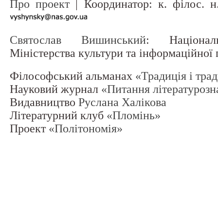
Про проект
| Координатор: к. філос. 
Святослав Вишинський
: Націонал
Міністерства культури та інформаційної
Філософський альманах
«Традиція і тра
Науковий журнал
«Питання літературозн
Видавництво
Руслана Халікова
Літературний клуб
«Пломінь»
Проект
«Політономія»