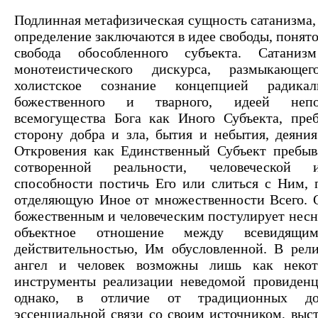
Подлинная метафизическая сущность сатанизма, 
определение заключаются в идее свободы, понят
свобода обособленного субъекта. Сатаниз
монотеистического дискурса, размыкающег
холистское сознание концепцией радикал
божественного и тварного, идеей неп
всемогущества Бога как Иного Субъекта, пре
сторону добра и зла, бытия и небытия, деяния
Откровения как Единственный Субъект пребыв
сотворенной реальности, человеческой 
способности постичь Его или слиться с Ним, п
отделяющую Иное от множественности Всего. 
божественным и человеческим постулирует несн
объектное отношение между всевидящ
действительностью, Им обусловленной. В рел
ангел и человек возможны лишь как некот
инструменты реализации неведомой провиден
однако, в отличие от традиционных до
эссенциальной связи со своим источником, выст