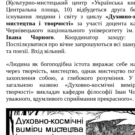
(Культурно-мистецький центр «Українська кн
Центральна площа, 10) відбудеться друга б
існування людини і світу з циклу
«Духовно-
мистецтва і творчості»
за участі доцента ка
Чернівецького національного університету і
Івана Чорного
. Координатор заходу
Поспілкуватися про вічне запрошуються всі шан
та поезії. Вхід вільний.
«Людина як богоподібна істота виражає себе 
через творчість, мистецтво, однак мистецтво по
захоплення собою, а глибокого розуміння. У
загальною назвою «Духовно-космічні вимі
творчості» викладач кафедри філософії Іван Ч
уважного, вдумливого сприймання прекрасного».