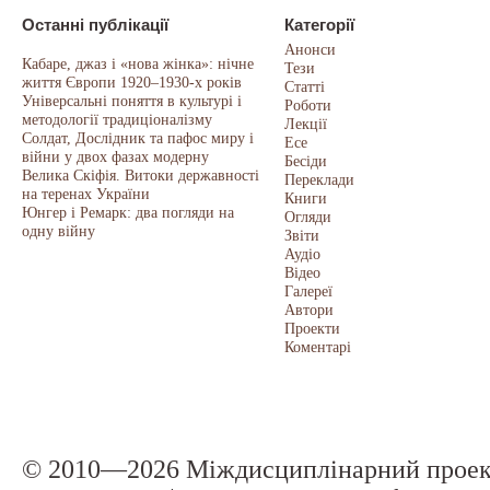
Останні публікації
Категорії
Анонси
Кабаре, джаз і «нова жінка»: нічне
Тези
життя Європи 1920–1930-х років
Статті
Універсальні поняття в культурі і
Роботи
методології традиціоналізму
Лекції
Солдат, Дослідник та пафос миру і
Есе
війни у двох фазах модерну
Бесіди
Велика Скіфія. Витоки державності
Переклади
на теренах України
Книги
Юнгер і Ремарк: два погляди на
Огляди
одну війну
Звіти
Аудіо
Відео
Галереї
Автори
Проекти
Коментарі
© 2010—2026 Міждисциплінарний прое