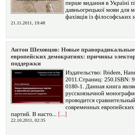
перше видання в Україні 
давньогрецької мови для 
фахівців із філософських н
21.11.2011, 19:48
Антон Шеховцов: Новые праворадикальные
европейских демократиях: причины электо
поддержки
Издательство: Ibidem, Han
2011.Страниц: 250.ISBN: 9
0180-1. Данная книга явля
русскоязычной монографие
проводится сравнительный
современных европейских
партий. В насто...
[...]
22.10.2011, 02:35