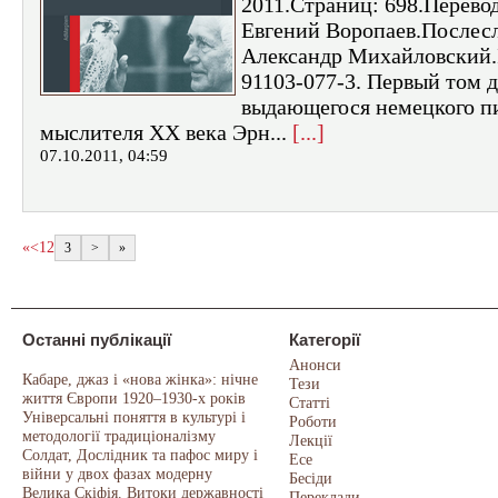
2011.Страниц: 698.Перевод
Евгений Воропаев.Послес
Александр Михайловский.
91103-077-3. Первый том 
выдающегося немецкого пи
мыслителя ХХ века Эрн...
[...]
07.10.2011, 04:59
«
<
1
2
3
>
»
Останні публікації
Категорії
Анонси
Кабаре, джаз і «нова жінка»: нічне
Тези
життя Європи 1920–1930-х років
Статті
Універсальні поняття в культурі і
Роботи
методології традиціоналізму
Лекції
Солдат, Дослідник та пафос миру і
Есе
війни у двох фазах модерну
Бесіди
Велика Скіфія. Витоки державності
Переклади