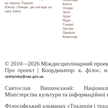
на теренах України
Книги
Юнгер і Ремарк: два погляди на
Огляди
одну війну
Звіти
Аудіо
Відео
Галереї
Автори
Проекти
Коментарі
© 2010—2026 Міждисциплінарний прое
Про проект
| Координатор: к. філос. 
Святослав Вишинський
: Націонал
Міністерства культури та інформаційної
Філософський альманах
«Традиція і тра