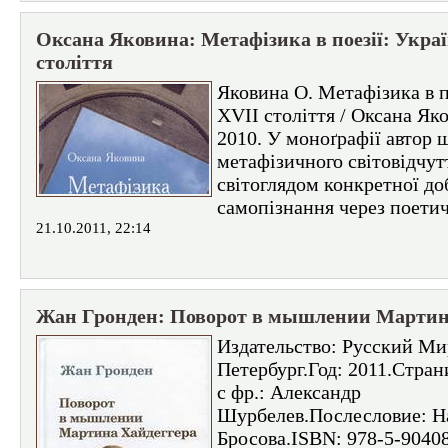
Оксана Яковина: Метафізика в поезії: Укра
століття
Яковина О. Метафізика в п
ХVІІ століття / Оксана Як
2010. У моноґрафії автор ш
метафізичного світовідчут
світоглядом конкретної до
самопізнання через поетич
21.10.2011, 22:14
Жан Гронден: Поворот в мышлении Мартин
Издательство: Русский Ми
Петербург.Год: 2011.Стран
с фр.: Александр
Шурбелев.Послесловие: Н
Бросова.ISBN: 978-5-90408