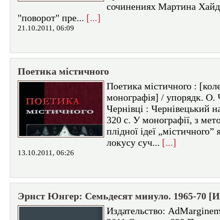
сочинениях Мартина Хайд
"поворот" пре...
[...]
21.10.2011, 06:09
Поетика містичного
Поетика містичного : [кол
монографія] / упорядк. О. 
Чернівці : Чернівецький на
320 с. У монографії, з мет
плідної ідеї „містичного” 
локусу суч...
[...]
13.10.2011, 06:26
Эрнст Юнгер: Семьдесят минуло. 1965-70 [И
Издательство: AdMarginem