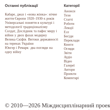
Останні публікації
Категорії
Анонси
Кабаре, джаз і «нова жінка»: нічне
Тези
життя Європи 1920–1930-х років
Статті
Універсальні поняття в культурі і
Роботи
методології традиціоналізму
Лекції
Солдат, Дослідник та пафос миру і
Есе
війни у двох фазах модерну
Бесіди
Велика Скіфія. Витоки державності
Переклади
на теренах України
Книги
Юнгер і Ремарк: два погляди на
Огляди
одну війну
Звіти
Аудіо
Відео
Галереї
Автори
Проекти
Коментарі
© 2010—2026 Міждисциплінарний прое